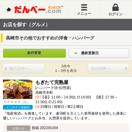
メニュー
ログイン
お店を探す（グルメ）
高崎市その他でおすすめの洋食・ハンバーグ
条件変更
最終更新日
3件中
前の30件へ
次の30件へ
1～3件を表示
もぎたて完熟屋
[ハンバーグ/弁当/惣菜]
高崎市本町
[営]
【昼】11:00～14:30(L.O.14:00) 【夜】17:30～
21:30(L.O.21:00)
（0）
[休]
日曜日 / 祝祭日 / 第2土曜日
インボイス登録店
『地産地消』を推進しています。倉渕町を主とした群馬食材を使用した身体に
優しいハンバーグとお弁当、お惣菜を提供しています。
投稿 2022/01/04
お知らせ