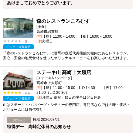
あけましておめでとうございます。
森のレストランころむす
[洋食]
高崎市綿貫町
[営]
【昼】11:00～14:00 【夜】16:00～19:00
[休]
火曜日
（0）
インボイス登録店
「森のレストランころむす」は群馬の森近代美術館の館内にあるレストラン。
安心・安全の地元食材を使ったオリジナルメニューをお楽しみいただけます。
ステーキ山 高崎上大類店
[ステーキ/ハンバーグ]
高崎市上大類町
[営]
【昼】11:00～15:00（L.O.14:30） 【夜】17:00～
21:00（L.O.20:30）
（4.6）
[休]
月曜日 ※祝・祭日の場合は翌日休み
インボイス登録店
山はステーキ・ハンバーグ・シチューの専門店。専門店ならではの味・価格・
ボリュームには自信有り！
投稿 2026/08/01
お知らせ
特得デー 高崎定休日のお知らせ