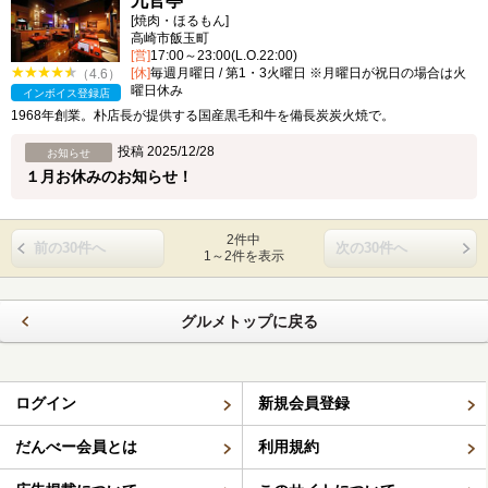
九官亭
[焼肉・ほるもん]
高崎市飯玉町
[営]
17:00～23:00(L.O.22:00)
[休]
毎週月曜日 / 第1・3火曜日 ※月曜日が祝日の場合は火
（4.6）
曜日休み
インボイス登録店
1968年創業。朴店長が提供する国産黒毛和牛を備長炭炭火焼で。
投稿 2025/12/28
お知らせ
１月お休みのお知らせ！
2件中
前の30件へ
次の30件へ
1～2件を表示
グルメトップに戻る
ログイン
新規会員登録
だんべー会員とは
利用規約