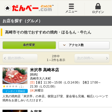
メニュー
ログイン
お店を探す（グルメ）
高崎市その他でおすすめの焼肉・ほるもん・牛たん
条件変更
アクセス数
2件中
前の30件へ
次の30件へ
1～2件を表示
米沢亭 高崎本店
[焼肉]
高崎市大八木町
[営]
【昼】11:30～15:00（L.O.14:00）【夜】17:00～
21:30（L.O.21:00）
（1）
[休]
木曜日
インボイス登録店
人気の焼肉店「米沢亭」の本店。個室は27室、宴会場も完備。幅広いシーンで
焼肉をお楽しみいただけます。