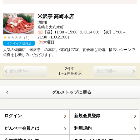
米沢亭 高崎本店
[焼肉]
高崎市大八木町
[営]
【昼】11:30～15:00（L.O.14:00）【夜】17:00～
21:30（L.O.21:00）
（1）
[休]
木曜日
インボイス登録店
人気の焼肉店「米沢亭」の本店。個室は27室、宴会場も完備。幅広いシーンで
焼肉をお楽しみいただけます。
2件中
前の30件へ
次の30件へ
1～2件を表示
グルメトップに戻る
ログイン
新規会員登録
だんべー会員とは
利用規約