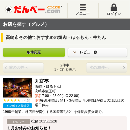
メニュー
ログイン
お店を探す（グルメ）
高崎市その他でおすすめの焼肉・ほるもん・牛たん
条件変更
レビュー数
2件中
前の30件へ
次の30件へ
1～2件を表示
九官亭
[焼肉・ほるもん]
高崎市飯玉町
[営]
17:00～23:00(L.O.22:00)
[休]
毎週月曜日 / 第1・3火曜日 ※月曜日が祝日の場合は火
（4.6）
曜日休み
インボイス登録店
1968年創業。朴店長が提供する国産黒毛和牛を備長炭炭火焼で。
投稿 2025/12/28
お知らせ
１月お休みのお知らせ！