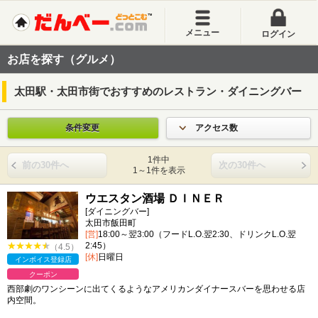
メニュー
ログイン
お店を探す（グルメ）
太田駅・太田市街でおすすめのレストラン・ダイニングバー
条件変更
アクセス数
1件中
前の30件へ
次の30件へ
1～1件を表示
ウエスタン酒場 ＤＩＮＥＲ
[ダイニングバー]
太田市飯田町
[営]
18:00～翌3:00（フードL.O.翌2:30、ドリンクL.O.翌
2:45）
（4.5）
[休]
日曜日
インボイス登録店
クーポン
西部劇のワンシーンに出てくるようなアメリカンダイナースバーを思わせる店
内空間。