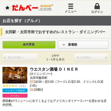
メニュー
ログイン
お店を探す（グルメ）
太田駅・太田市街でおすすめのレストラン・ダイニングバー
条件変更
新着順
1件中
前の30件へ
次の30件へ
1～1件を表示
ウエスタン酒場 ＤＩＮＥＲ
[ダイニングバー]
太田市飯田町
[営]
18:00～翌3:00（フードL.O.翌2:30、ドリンクL.O.翌
2:45）
（4.5）
[休]
日曜日
インボイス登録店
クーポン
西部劇のワンシーンに出てくるようなアメリカンダイナースバーを思わせる店
内空間。