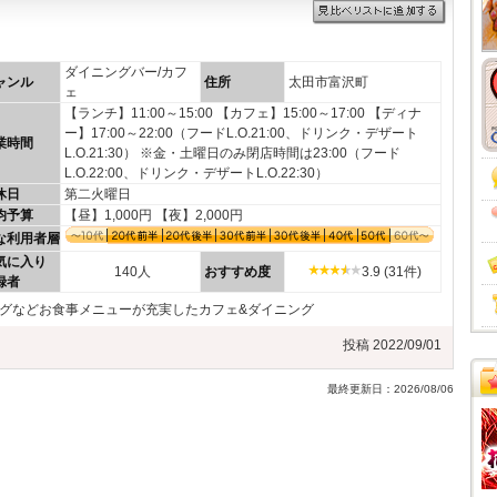
ダイニングバー/カフ
ャンル
住所
太田市富沢町
ェ
【ランチ】11:00～15:00 【カフェ】15:00～17:00 【ディナ
ー】17:00～22:00（フードL.O.21:00、ドリンク・デザート
業時間
L.O.21:30） ※金・土曜日のみ閉店時間は23:00（フード
L.O.22:00、ドリンク・デザートL.O.22:30）
休日
第二火曜日
均予算
【昼】1,000円 【夜】2,000円
な利用者層
気に入り
140人
おすすめ度
3.9 (31件)
録者
ーグなどお食事メニューが充実したカフェ&ダイニング
投稿 2022/09/01
最終更新日：2026/08/06