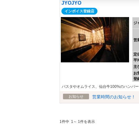
JYOJYO
インボイス登録店
ジ
営
定
平
主
お
登
パスタやオムライス、仙台牛100%のハンバ
お知らせ
営業時間のお知らせ！
1件中 1～ 1件を表示