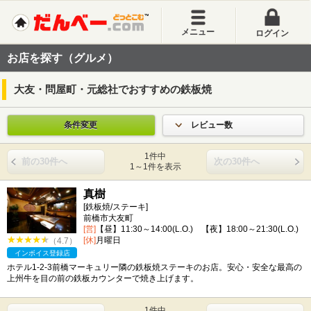
メニュー
ログイン
お店を探す（グルメ）
大友・問屋町・元総社でおすすめの鉄板焼
条件変更
レビュー数
1件中
前の30件へ
次の30件へ
1～1件を表示
真樹
[鉄板焼/ステーキ]
前橋市大友町
[営]
【昼】11:30～14:00(L.O.) 【夜】18:00～21:30(L.O.)
[休]
月曜日
（4.7）
インボイス登録店
ホテル1-2-3前橋マーキュリー隣の鉄板焼ステーキのお店。安心・安全な最高の
上州牛を目の前の鉄板カウンターで焼き上げます。
1件中