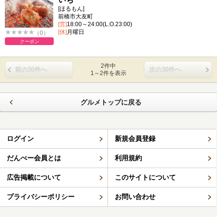
[ほるもん]
前橋市大友町
[営]
18:00～24:00(L.O.23:00)
[休]
月曜日
（0）
クーポン
2件中
前の30件へ
次の30件へ
1～2件を表示
グルメトップに戻る
ログイン
新規会員登録
だんべー会員とは
利用規約
広告掲載について
このサイトについて
プライバシーポリシー
お問い合わせ