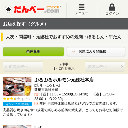
メニュー
ログイン
お店を探す（グルメ）
大友・問屋町・元総社でおすすめの焼肉・ほるもん・牛たん
条件変更
お気に入り登録数
2件中
前の30件へ
次の30件へ
1～2件を表示
ぷるぷるホルモン元総社本店
[焼肉・ほるもん]
前橋市元総社町
[営]
【昼】11:30～15:00(L.O.14:30) 【夜】17:00～
23:00（L.O.22:30）
（3.5）
[休]
無休 ※臨時休業は店頭及びSNSでご案内致します。
インボイス登録店
高品質な焼き肉を食べ放題で楽しめる前橋の焼肉店。とってもお得なお値段で
ご提供しています♪
いち