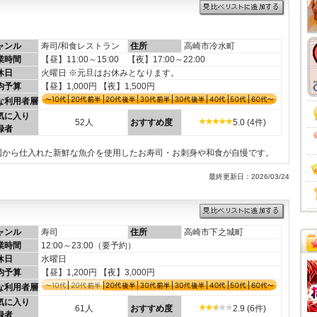
ャンル
寿司/和食レストラン
住所
高崎市冷水町
業時間
【昼】11:00～15:00 【夜】17:00～22:00
休日
火曜日 ※元旦はお休みとなります。
均予算
【昼】1,000円 【夜】1,500円
な利用者層
気に入り
52人
おすすめ度
5.0 (4件)
録者
国から仕入れた新鮮な魚介を使用したお寿司・お刺身や和食が自慢です。
最終更新日：2026/03/24
ャンル
寿司
住所
高崎市下之城町
業時間
12:00～23:00（要予約）
休日
水曜日
均予算
【昼】1,200円 【夜】3,000円
な利用者層
気に入り
61人
おすすめ度
2.9 (6件)
録者