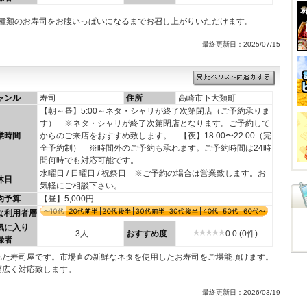
20種類のお寿司をお腹いっぱいになるまでお召し上がりいただけます。
最終更新日：2025/07/15
ャンル
寿司
住所
高崎市下大類町
【朝～昼】5:00～ネタ・シャリが終了次第閉店（ご予約承りま
す） ※ネタ・シャリが終了次第閉店となります。ご予約して
業時間
からのご来店をおすすめ致します。 【夜】18:00〜22:00（完
全予約制） ※時間外のご予約も承れます。ご予約時間は24時
間何時でも対応可能です。
水曜日 / 日曜日 / 祝祭日 ※ご予約の場合は営業致します。お
休日
気軽にご相談下さい。
均予算
【昼】5,000円
な利用者層
気に入り
3人
おすすめ度
0.0 (0件)
録者
れた寿司屋です。市場直の新鮮なネタを使用したお寿司をご堪能頂けます。
幅広く対応致します。
最終更新日：2026/03/19