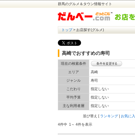
群馬のグルメ＆タウン情報サイト
トップ
> お店探す(グルメ)
高崎でおすすめの寿司
現在の検索条件
エリア
高崎
ジャンル
寿司
こだわり
指定しない
平均予算
指定しない
主な利用者層
指定しない
並び替え
[
ランキング
|
お気に
4件中 1～ 4件を表示