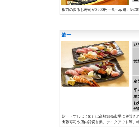
板前の握るお寿司が2900円～食べ放題。約
鮨一
ジ
営
定
平
主
お
登
鮨一（すしはじめ）は高崎卸売市場に併設さ
出張寿司や店内貸切営業、テイクアウト等、