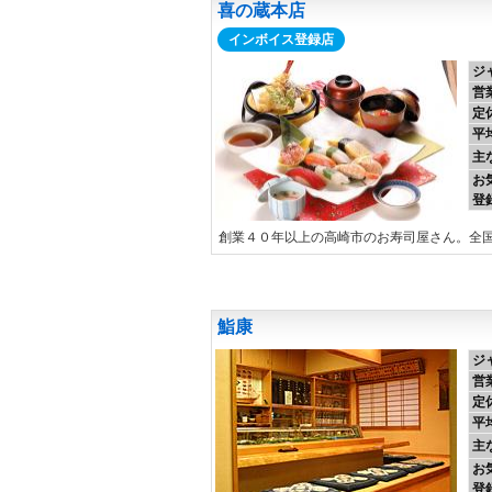
喜の蔵本店
インボイス登録店
ジ
営
定
平
主
お
登
創業４０年以上の高崎市のお寿司屋さん。全
鮨康
ジ
営
定
平
主
お
登