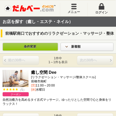
メニュー
ログイン
お店を探す（癒し・エステ・ネイル）
前橋駅南口でおすすめのリラクゼーション・マッサージ・整体
条件変更
新着順
1件中
前の30件へ
次の30件へ
1～1件を表示
癒し空間 Dee
[リラクゼーション・マッサージ/整体スクール]
前橋市南町
[営]
11:00～20:00
[休]
水曜日
（5）
クーポン
自然治癒力を高めるタイ古式マッサージ。ゆったりとした空間で心と身体をリ
ラックス！
1件中