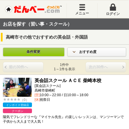
メニュー
ログイン
お店を探す（習い事・スクール）
高崎市その他でおすすめの英会話・外国語
条件変更
おすすめ度
1件中
前の30件へ
次の30件へ
1～1件を表示
英会話スクール ＡＣＥ 柴崎本校
[英会話スクール]
高崎市柴崎町
[営]
10:00～22:00 / 日10:00～18:00
[休]
祝祭日
（0）
インボイス登録店
クーポン
陽気でフレンドリーな『マイケル先生』の楽しいレッスンは、マンツーマンで
子供から大人まで大人気！