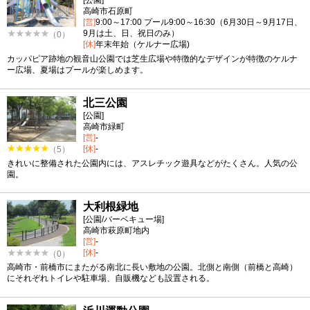
[公園]
高崎市石原町
[営]
9:00～17:00 プール9:00～16:30（6月30日～9月17日、
9月は土、日、祝日のみ）
（0）
[休]
年末年始（ケルナー広場)
カッパピア跡地の観音山公園では芝生広場や特徴的なデザインが特徴のケルナ
ー広場、夏場はプールが楽しめます。
北三公園
[公園]
高崎市緑町
[営]
-
[休]
-
（5）
きれいに整備された公園内には、アスレチック遊具などがたくさん。人気の公
園。
大利根緑地
[公園/バーベキュー場]
高崎市萩原町地内
[営]
-
[休]
-
（0）
高崎市・前橋市にまたがる南北に長い敷地の公園。北側と南側（前橋と高崎）
にそれぞれトイレや駐車場、自販機なども設置される。