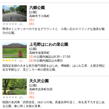
六郷公園
[公園]
高崎市下小鳥町
[営]
-
[休]
-
（0）
野球やミニサッカーのできるグラウンドと、小高い丘のスリリングな遊具が魅
力の公園。
上毛野はにわの里公園
[公園]
高崎市保渡田町
[営]
※公園内施設は9:30～17:00
[休]
※公園内施設は火曜日
（4）
国指定史跡の大きな前方後円墳群をはじめ、博物館、はにわ工房、土屋文明記
念文学館など、見どころ一杯の歴史公園。
天久沢公園
[公園]
高崎市吉井町矢田
[営]
-
[休]
-
（0）
戦国の名武将「武田信玄」ゆかりの地。高速吉井IC近く、街を見下ろす丘にあ
る公園。春に咲く古桜が見事。