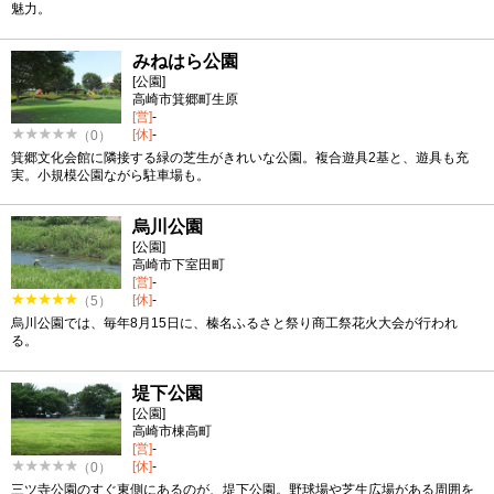
魅力。
みねはら公園
[公園]
高崎市箕郷町生原
[営]
-
[休]
-
（0）
箕郷文化会館に隣接する緑の芝生がきれいな公園。複合遊具2基と、遊具も充
実。小規模公園ながら駐車場も。
烏川公園
[公園]
高崎市下室田町
[営]
-
[休]
-
（5）
烏川公園では、毎年8月15日に、榛名ふるさと祭り商工祭花火大会が行われ
る。
堤下公園
[公園]
高崎市棟高町
[営]
-
[休]
-
（0）
三ツ寺公園のすぐ東側にあるのが、堤下公園。野球場や芝生広場がある周囲を