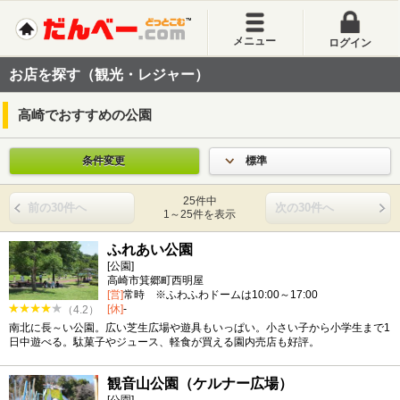
メニュー
ログイン
お店を探す（観光・レジャー）
高崎でおすすめの公園
条件変更
標準
25件中
前の30件へ
次の30件へ
1～25件を表示
ふれあい公園
[公園]
高崎市箕郷町西明屋
[営]
常時 ※ふわふわドームは10:00～17:00
[休]
-
（4.2）
南北に長～い公園。広い芝生広場や遊具もいっぱい。小さい子から小学生まで1
日中遊べる。駄菓子やジュース、軽食が買える園内売店も好評。
観音山公園（ケルナー広場）