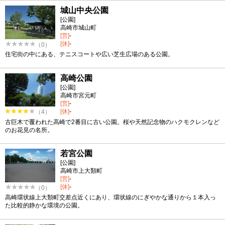
城山中央公園
[公園]
高崎市城山町
[営]
-
[休]
-
（0）
住宅街の中にある、テニスコートや広い芝生広場のある公園。
高崎公園
[公園]
高崎市宮元町
[営]
-
[休]
-
（4）
古巨木で覆われた高崎で2番目に古い公園。桜や天然記念物のハクモクレンなど
のお花見の名所。
若宮公園
[公園]
高崎市上大類町
[営]
-
[休]
-
（0）
高崎環状線上大類町交差点近くにあり、環状線のにぎやかな通りから１本入っ
た比較的静かな環境の公園。