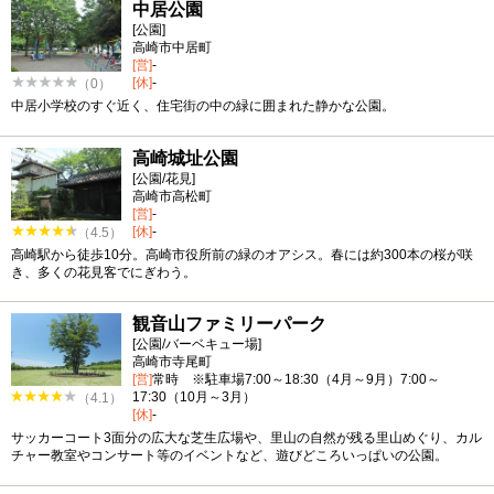
中居公園
[公園]
高崎市中居町
[営]
-
[休]
-
（0）
中居小学校のすぐ近く、住宅街の中の緑に囲まれた静かな公園。
高崎城址公園
[公園/花見]
高崎市高松町
[営]
-
[休]
-
（4.5）
高崎駅から徒歩10分。高崎市役所前の緑のオアシス。春には約300本の桜が咲
き、多くの花見客でにぎわう。
観音山ファミリーパーク
[公園/バーベキュー場]
高崎市寺尾町
[営]
常時 ※駐車場7:00～18:30（4月～9月）7:00～
17:30（10月～3月）
（4.1）
[休]
-
サッカーコート3面分の広大な芝生広場や、里山の自然が残る里山めぐり、カル
チャー教室やコンサート等のイベントなど、遊びどころいっぱいの公園。