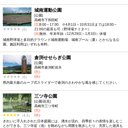
城南運動公園
[公園]
高崎市下和田町
[営]
8:00～17:00 ※4月1日～10月31日までは18:00～
21:00の延長も可（野球場ナイター）
（0）
[休]
無休、年末年始（12月29日～1月3日）休場
城南野球場と多目的グラウンド城南運動場、城南プール（夏）とからなる公
園。施設利用はいずれも有料。
倉渕せせらぎ公園
[公園]
高崎市倉渕町岩氷
[営]
-
[休]
-
（0）
県内最大級のループ式スライダーで倉渕のさわやかな風を感じてください。
三ツ寺公園
[公園/花見]
高崎市三ツ寺町
[営]
-
[休]
-
（4.3）
きれいに手入れされた日本庭園には、湧水が流れ、四季折々の表情を楽しむこ
とができる。三ツ寺堤（池）を眺めながら周囲を散歩したり、充実した遊具も