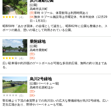
浜川運動公園
[公園]
高崎市浜川町
[営]
常時 ※プール、体育館等は利用時間あり
[休]
無休 ※プール施設等は月曜定休、年末年始休（12月29
（4）
日～1月3日）
昭和58年「あかぎ国体」の会場として誕生し、昭和62年に公園も整備され、ス
ポーツの拠点、憩いの場として利用されている公園。
乗附緑地
[公園]
高崎市乗附町
[営]
-
[休]
-
（4）
広い駐車場や約20面のゲートボールが可能な多目的広場、無料の釣り池まであ
る。
烏川2号緑地
[公園/バーベキュー場]
高崎市石原町ほか
[営]
-
[休]
-
（0）
聖石橋より下流の倉賀野までの烏川沿いの広大な整備緑地が烏川2号緑地。広い
芝生広場があり、野球やバーベキューも可能。