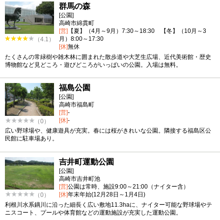
群馬の森
[公園]
高崎市綿貫町
[営]
【夏】（4月～9月）7:30～18:30 【冬】（10月～3
月）8:00～17:30
（4.1）
[休]
無休
たくさんの常緑樹や雑木林に囲まれた散歩道や大芝生広場、近代美術館・歴史
博物館など見どころ・遊びどころがいっぱいの公園。入場は無料。
福島公園
[公園]
高崎市福島町
[営]
-
[休]
-
（0）
広い野球場や、健康遊具が充実。春には桜がきれいな公園。隣接する福島区公
民館に駐車場あり。
吉井町運動公園
[公園]
高崎市吉井町池
[営]
公園は常時、施設9:00～21:00（ナイター含）
[休]
年末年始(12月28日～1月4日)
（0）
利根川水系鏑川に沿った細長く広い敷地11.3haに、ナイター可能な野球場やテ
ニスコート、プールや体育館などの運動施設が充実した運動公園。