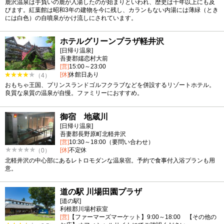
鹿沢温泉は手負いの鹿が入湯したのが始まりといわれ、歴史は千年以上にも及
びます。紅葉館は昭和3年の建物を今に残し、カランもない内湯には薄緑（とき
には白色）の自噴泉がかけ流しにされています。
ホテルグリーンプラザ軽井沢
[日帰り温泉]
吾妻郡嬬恋村大前
[営]
15:00～23:00
[休]
休館日あり
（4）
おもちゃ王国、プリンスランドゴルフクラブなどを併設するリゾートホテル。
良質な泉質の温泉が自慢。ファミリーにおすすめ。
御宿 地蔵川
[日帰り温泉]
吾妻郡長野原町北軽井沢
[営]
10:30～18:00（要問い合わせ）
[休]
不定休
（0）
北軽井沢の中心部にあるレトロモダンな温泉宿。予約で食事付入浴プランも用
意。
道の駅 川場田園プラザ
[道の駅]
利根郡川場村萩室
[営]
【ファーマーズマーケット】9:00～18:00 【その他の