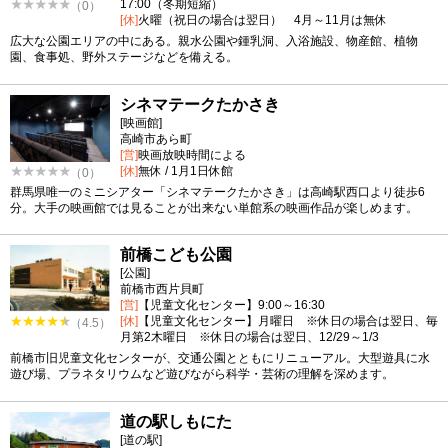
17:00（冬期短縮）
（0）
[休]
火曜（祝日の場合は翌日） 4月～11月は無休
広大な公園エリアの中にある。親水公園や鍾乳洞、入浴施設、物産館、植物
園、食事処、野外ステージなどを備える。
シネマテークたかさき
[映画館]
高崎市あら町
[営]
映画放映時間による
[休]
無休 / 1月1日休館
（0）
群馬県唯一のミニシアター「シネマテークたかさき」は高崎駅西口より徒歩6
分。大手の映画館では見ることが出来ない単館系の映画作品が楽しめます。
前橋こども公園
[公園]
前橋市西片貝町
[営]
【児童文化センター】9:00～16:30
[休]
【児童文化センター】月曜日 ※休日の場合は翌日、毎
（4.5）
月第2木曜日 ※休日の場合は翌日、12/29～1/3
前橋市旧児童文化センターが、交通公園とともにリニューアル。大型遊具に水
遊び場、プラネタリウムなど遊びながら科学・芸術の理解を深めます。
道の駅しもにた
[道の駅]