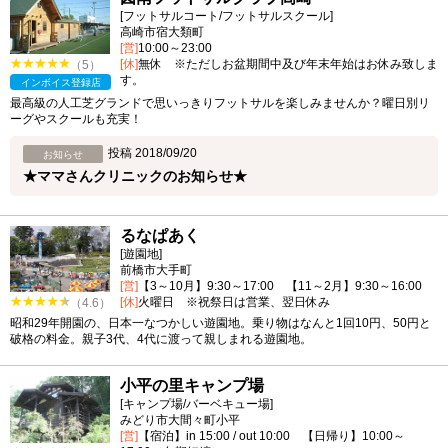
[フットサルコート/フットサルスクール]
高崎市宿大類町
[営]
10:00～23:00
[休]
無休 ※ただしお盆期間中及び年末年始はお休み致しま
（5）
す。
インボイス登録店
最高級の人工芝グランドで思いっきりフットサルを楽しみませんか？曜日別リ
ーグやスクールも充実！
投稿 2018/09/20
お知らせ
★ママさんクリニックのお知らせ★
るなぱあく
[遊園地]
前橋市大手町
[営]
【3～10月】9:30～17:00 【11～2月】9:30～16:00
[休]
火曜日 ※祝祭日は営業、翌日休み
（4.6）
昭和29年開園の、日本一なつかしい遊園地。乗り物はなんと1回10円、50円と
破格の料金。親子3代、4代に渡って親しまれる遊園地。
小平の里キャンプ場
[キャンプ場/バーベキュー場]
みどり市大間々町小平
[営]
【宿泊】in 15:00 / out 10:00 【日帰り】10:00～