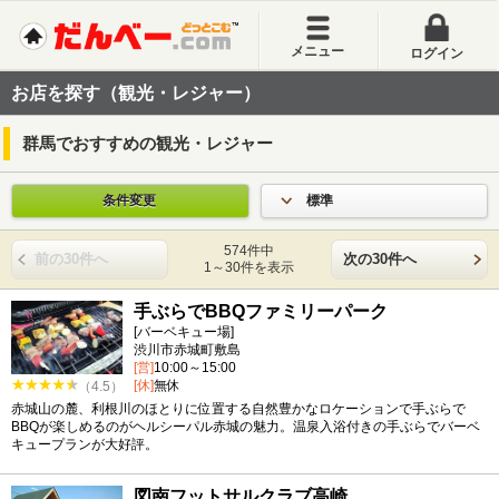
メニュー
ログイン
お店を探す（観光・レジャー）
群馬でおすすめの観光・レジャー
条件変更
標準
574件中
前の30件へ
次の30件へ
1～30件を表示
手ぶらでBBQファミリーパーク
[バーベキュー場]
渋川市赤城町敷島
[営]
10:00～15:00
[休]
無休
（4.5）
赤城山の麓、利根川のほとりに位置する自然豊かなロケーションで手ぶらで
BBQが楽しめるのがヘルシーパル赤城の魅力。温泉入浴付きの手ぶらでバーベ
キュープランが大好評。
図南フットサルクラブ高崎