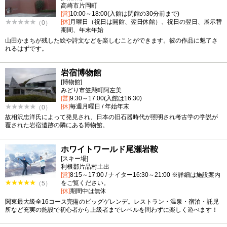
高崎市片岡町
[営]
10:00～18:00(入館は閉館の30分前まで)
[休]
月曜日（祝日は開館、翌日休館）、祝日の翌日、展示替
（0）
期間、年末年始
山田かまちが残した絵や詩文などを楽しむことができます。彼の作品に魅了さ
れるはずです。
岩宿博物館
[博物館]
みどり市笠懸町阿左美
[営]
9:30～17:00(入館は16:30)
[休]
毎週月曜日 / 年始年末
（0）
故相沢忠洋氏によって発見され、日本の旧石器時代が照明され考古学の学説が
覆された岩宿遺跡の隣にある博物館。
ホワイトワールド尾瀬岩鞍
[スキー場]
利根郡片品村土出
[営]
8:15～17:00 / ナイター16:30～21:00 ※詳細は施設案内
をご覧ください。
（5）
[休]
期間中は無休
関東最大級全16コース完備のビッグゲレンデ。レストラン・温泉・宿泊・託児
所など充実の施設で初心者から上級者までレベルを問わずに楽しく遊べます！