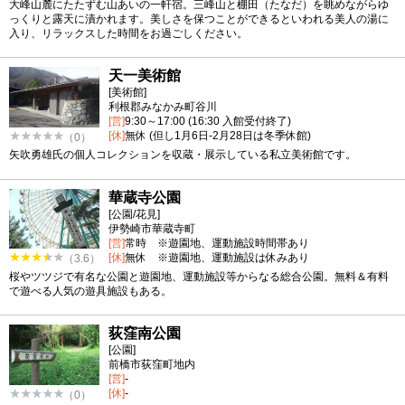
大峰山麓にたたずむ山あいの一軒宿。三峰山と棚田（たなだ）を眺めながらゆ
っくりと露天に漬かれます。美しさを保つことができるといわれる美人の湯に
入り、リラックスした時間をお過ごしください。
天一美術館
[美術館]
利根郡みなかみ町谷川
[営]
9:30～17:00 (16:30 入館受付終了)
[休]
無休 (但し1月6日-2月28日は冬季休館)
（0）
矢吹勇雄氏の個人コレクションを収蔵・展示している私立美術館です。
華蔵寺公園
[公園/花見]
伊勢崎市華蔵寺町
[営]
常時 ※遊園地、運動施設時間帯あり
[休]
無休 ※遊園地、運動施設は休みあり
（3.6）
桜やツツジで有名な公園と遊園地、運動施設等からなる総合公園。無料＆有料
で遊べる人気の遊具施設もある。
荻窪南公園
[公園]
前橋市荻窪町地内
[営]
-
[休]
-
（0）