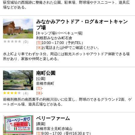
荻窪城址の西堀跡に整備された公園。駐車場、野球場やテスニコート、遊具広
場などがある。
みなかみアウトドア・ログ＆オートキャン
プ場
[キャンプ場/バーベキュー場]
利根郡みなかみ町石倉
（0）
[営]
10:00～17:00（予約TEL）
[休]
お電話またはHPでご確認ください。
水上ICより車でわずか３分。周辺には観光スポットやアウトドア体験できる場
所があり、家族や仲間と楽しめる。
南町公園
[公園]
前橋市南町
[営]
-
[休]
-
（4）
前橋刑務所の南西裏手の利根川沿いに位置し、野球のできるグラウンド2面、ゲ
ートボール場、遊具広場などがある。
ベリーファーム
[農園]
前橋市富士見町赤城山
[営]
9:00～17:00（受付16:30まで）