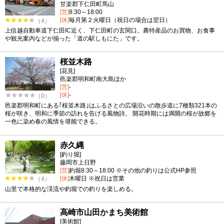
甘楽郡下仁田町馬山
[営]
8:30～18:00
[休]
毎月第２火曜日（祝日の場合は翌日）
（4）
上信越自動車道下仁田IC近く、下仁田町の玄関口。農特産品のお買物、お食事
や観光案内などが揃った「道の駅しもにた」です。
桜並木路
[花見]
邑楽郡明和町南大島ほか
[営]
-
[休]
-
（0）
邑楽郡明和町にある｢桜並木路｣はふるさとの広場沿いの散歩道に7種類321本の
桜が咲き、明和に季節の訪れを告げる風物詩。 開花時期には満開の桜が故郷を
一色に染め春の風情を堪能できる。
赤久縄
[釣り堀]
藤岡市上日野
[営]
釣堀8:30～18:00 ※その他の釣りは公式HP参照
[休]
木曜日 ※祝日は営業
（4）
山里で本格的な渓流や釣堀での釣りを楽しめる。
高崎市山田かまち美術館
[美術館]