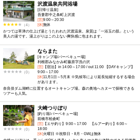
沢渡温泉共同浴場
[日帰り温泉]
吾妻郡中之条町上沢渡
[営]
9:00～20:30
[休]
無休
（4）
かつては草津の仕上げ湯とうたわれた沢渡温泉。泉質は「一浴玉の肌」という
美人の湯です。湯上がりはこの上ない爽快感に包まれます。
ならまた
[キャンプ場/バーベキュー場]
利根郡みなかみ町藤原字洗の沢
[営]
【宿泊】in 14:00～17:00 / out 11:00 【DAYキャンプ】
9:00～17:00
（0）
[休]
11月1日～5月末 ※気候等により延長短縮するする場合
があります。
奈良俣ダム湖畔に位置するオートキャンプ場。森の奥地へカヌーで探検できる
ツアーも人気。
大崎つりぼり
[釣り堀/バーベキュー場]
前橋市柏倉町
[営]
【エサ釣り】9:00～17:00 【ルアー釣り】6:00～
18:00
（0）
[休]
火曜日 ※祝祭日・8月・GWは無休