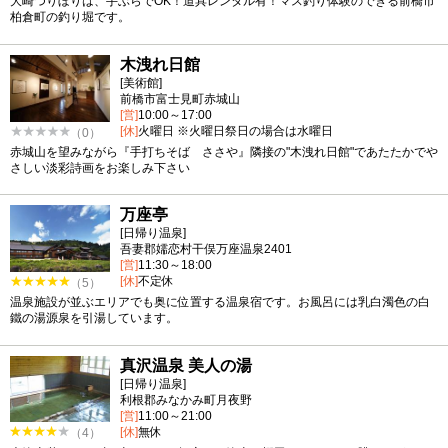
大崎つりぼりは、手ぶらでOK！道具レンタル有！マス釣り体験のできる前橋市
柏倉町の釣り堀です。
木洩れ日館
[美術館]
前橋市富士見町赤城山
[営]
10:00～17:00
[休]
火曜日 ※火曜日祭日の場合は水曜日
（0）
赤城山を望みながら『手打ちそば ささや』隣接の"木洩れ日館"であたたかでや
さしい淡彩詩画をお楽しみ下さい
万座亭
[日帰り温泉]
吾妻郡嬬恋村干俣万座温泉2401
[営]
11:30～18:00
[休]
不定休
（5）
温泉施設が並ぶエリアでも奥に位置する温泉宿です。お風呂には乳白濁色の白
鐵の湯源泉を引湯しています。
真沢温泉 美人の湯
[日帰り温泉]
利根郡みなかみ町月夜野
[営]
11:00～21:00
[休]
無休
（4）