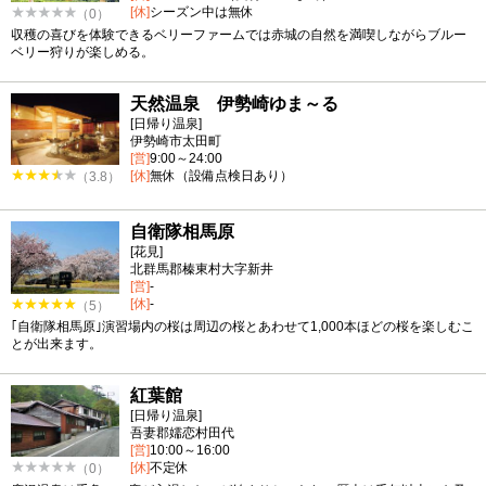
[休]
シーズン中は無休
（0）
収穫の喜びを体験できるベリーファームでは赤城の自然を満喫しながらブルー
ベリー狩りが楽しめる。
天然温泉 伊勢崎ゆま～る
[日帰り温泉]
伊勢崎市太田町
[営]
9:00～24:00
[休]
無休（設備点検日あり）
（3.8）
自衛隊相馬原
[花見]
北群馬郡榛東村大字新井
[営]
-
[休]
-
（5）
｢自衛隊相馬原｣演習場内の桜は周辺の桜とあわせて1,000本ほどの桜を楽しむこ
とが出来ます。
紅葉館
[日帰り温泉]
吾妻郡嬬恋村田代
[営]
10:00～16:00
[休]
不定休
（0）