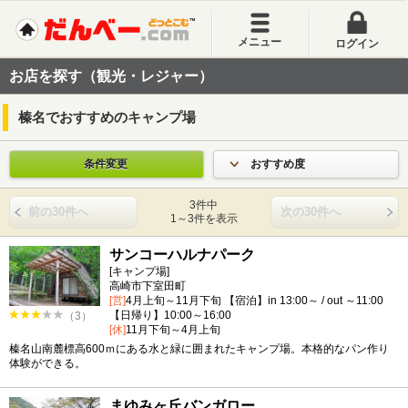
メニュー
ログイン
お店を探す（観光・レジャー）
榛名でおすすめのキャンプ場
条件変更
おすすめ度
3件中
前の30件へ
次の30件へ
1～3件を表示
サンコーハルナパーク
[キャンプ場]
高崎市下室田町
[営]
4月上旬～11月下旬 【宿泊】in 13:00～ / out ～11:00
【日帰り】10:00～16:00
（3）
[休]
11月下旬～4月上旬
榛名山南麓標高600ｍにある水と緑に囲まれたキャンプ場。本格的なパン作り
体験ができる。
まゆみヶ丘バンガロー