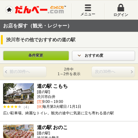
メニュー
ログイン
お店を探す（観光・レジャー）
渋川市その他でおすすめの道の駅
条件変更
おすすめ度
2件中
前の30件へ
次の30件へ
1～2件を表示
道の駅 こもち
[道の駅]
渋川市白井
[営]
9:00～19:00
[休]
毎月第3火曜日 / 1月1日
（4）
広い駐車場。綺麗なトイレ。観光の途中に気楽に立ち寄れる道の駅
道の駅 おのこ
[道の駅]