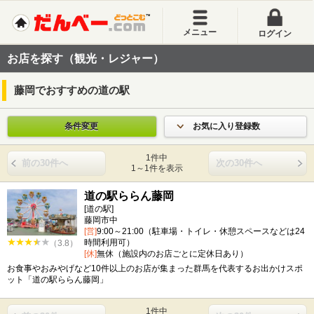
メニュー
ログイン
お店を探す（観光・レジャー）
藤岡でおすすめの道の駅
条件変更
お気に入り登録数
1件中
前の30件へ
次の30件へ
1～1件を表示
道の駅ららん藤岡
[道の駅]
藤岡市中
[営]
9:00～21:00（駐車場・トイレ・休憩スペースなどは24
時間利用可）
（3.8）
[休]
無休（施設内のお店ごとに定休日あり）
お食事やおみやげなど10件以上のお店が集まった群馬を代表するお出かけスポ
ット「道の駅ららん藤岡」
1件中