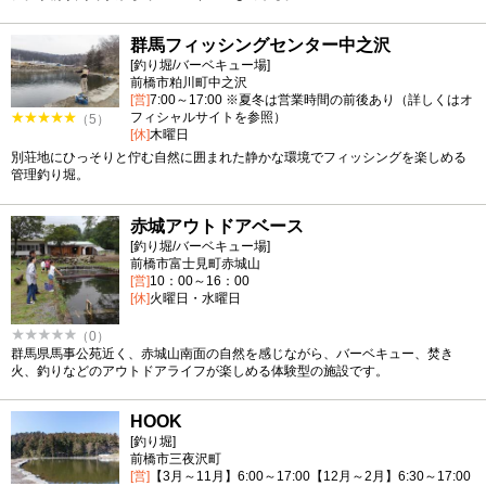
群馬フィッシングセンター中之沢
[釣り堀/バーベキュー場]
前橋市粕川町中之沢
[営]
7:00～17:00 ※夏冬は営業時間の前後あり（詳しくはオ
フィシャルサイトを参照）
（5）
[休]
木曜日
別荘地にひっそりと佇む自然に囲まれた静かな環境でフィッシングを楽しめる
管理釣り堀。
赤城アウトドアベース
[釣り堀/バーベキュー場]
前橋市富士見町赤城山
[営]
10：00～16：00
[休]
火曜日・水曜日
（0）
群馬県馬事公苑近く、赤城山南面の自然を感じながら、バーベキュー、焚き
火、釣りなどのアウトドアライフが楽しめる体験型の施設です。
HOOK
[釣り堀]
前橋市三夜沢町
[営]
【3月～11月】6:00～17:00【12月～2月】6:30～17:00