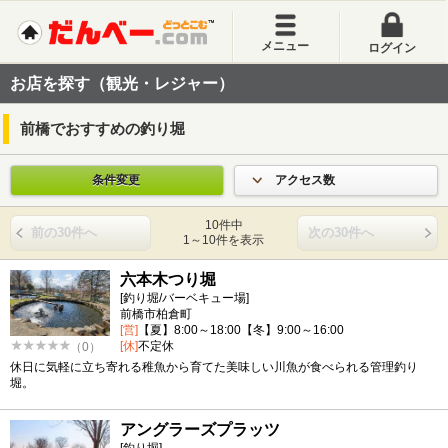
メニュー
ログイン
お店を探す（観光・レジャー）
前橋でおすすめの釣り堀
条件変更
アクセス数
10件中
前の30件へ
次の30件へ
1～10件を表示
六本木つり堀
[釣り堀/バーベキュー場]
前橋市柏倉町
[営]
【夏】8:00～18:00【冬】9:00～16:00
[休]
不定休
（0）
休日に気軽に立ち寄れる稚魚から育てた美味しい川魚が食べられる管理釣り
堀。
アングラーズプラッツ