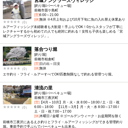
宮城アングラーズヴィレッジ
[釣り堀/バーベキュー場]
前橋市苗ケ島町
[営]
6:00～21:00
[休]
無休 ※4月上旬および10月下旬に魚の入れ替え休業あり
（0）
ルアーフィッシング未経験者も大歓迎！手ぶらでOK！0からスタッフが丁寧に
レクチャーするから初めての人でも絶対に釣れる！女性も子供も楽しめる「宮
城アングラーズヴィレッジ」。
落合つり堀
[釣り堀]
前橋市柏倉町
[営]
日の出～日没
[休]
無休
（0）
エサ釣り・フライ・ルアーすべてOK!匹数制限なしで釣れる管理つり堀。
清流の里
[釣り堀/バーベキュー場]
前橋市三夜沢町
[営]
【4月～10月】月・火・水 8:00～18:00 / 土・日・祝
6:00～18:00 【11月～3月】月・火・水 8:00～17:00 /
（0）
土・日・祝 7:00～17:00
[休]
木曜日 / 金曜 ※ゴールデンウィーク・お盆期間を除く
前橋市三夜沢にあるえさ釣りとフライ・ルアーフィッシングができる管理釣り
堀。事前予約で手ぶらでバーベキューも出来る。