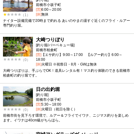
[釣り堀]
前橋市小坂子町
[営]
6:00～20:00
[休]
無休
（1）
ナイター設備完備で20時まで釣れる あいのやまの湯すぐ近くのフライ・ルアー
専門釣り堀。
大崎つりぼり
[釣り堀/バーベキュー場]
前橋市柏倉町
[営]
【エサ釣り】9:00～17:00 【ルアー釣り】6:00～
18:00
（0）
[休]
火曜日 ※祝祭日・8月・GWは無休
大崎つりぼりは、手ぶらでOK！道具レンタル有！マス釣り体験のできる前橋市
柏倉町の釣り堀です。
日の出釣堀
[釣り堀]
前橋市小坂子町
[営]
5:30～18:00
[休]
火曜日（祝日を除く）
（0）
前橋市街を見下ろす環境で、ルアー＆フライでイワナ、ニジマス釣りを楽しめ
ます。イワナは40cm級がちらほら。