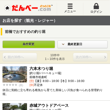
メニュー
ログイン
お店を探す（観光・レジャー）
前橋でおすすめの釣り堀
条件変更
最終更新日
10件中
前の30件へ
次の30件へ
1～10件を表示
六本木つり堀
[釣り堀/バーベキュー場]
前橋市柏倉町
[営]
【夏】8:00～18:00【冬】9:00～16:00
[休]
不定休
（0）
休日に気軽に立ち寄れる稚魚から育てた美味しい川魚が食べられる管理釣り
堀。
赤城アウトドアベース