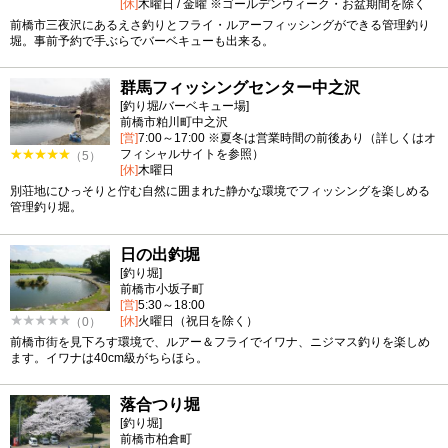
[休]
木曜日 / 金曜 ※ゴールデンウィーク・お盆期間を除く
前橋市三夜沢にあるえさ釣りとフライ・ルアーフィッシングができる管理釣り
堀。事前予約で手ぶらでバーベキューも出来る。
群馬フィッシングセンター中之沢
[釣り堀/バーベキュー場]
前橋市粕川町中之沢
[営]
7:00～17:00 ※夏冬は営業時間の前後あり（詳しくはオ
フィシャルサイトを参照）
（5）
[休]
木曜日
別荘地にひっそりと佇む自然に囲まれた静かな環境でフィッシングを楽しめる
管理釣り堀。
日の出釣堀
[釣り堀]
前橋市小坂子町
[営]
5:30～18:00
[休]
火曜日（祝日を除く）
（0）
前橋市街を見下ろす環境で、ルアー＆フライでイワナ、ニジマス釣りを楽しめ
ます。イワナは40cm級がちらほら。
落合つり堀
[釣り堀]
前橋市柏倉町