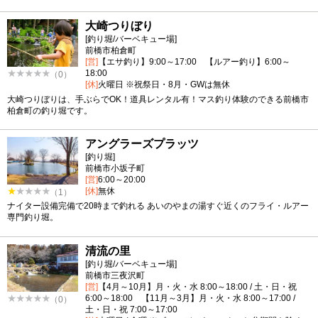
大崎つりぼり
[釣り堀/バーベキュー場]
前橋市柏倉町
[営]
【エサ釣り】9:00～17:00 【ルアー釣り】6:00～
18:00
（0）
[休]
火曜日 ※祝祭日・8月・GWは無休
大崎つりぼりは、手ぶらでOK！道具レンタル有！マス釣り体験のできる前橋市
柏倉町の釣り堀です。
アングラーズプラッツ
[釣り堀]
前橋市小坂子町
[営]
6:00～20:00
[休]
無休
（1）
ナイター設備完備で20時まで釣れる あいのやまの湯すぐ近くのフライ・ルアー
専門釣り堀。
清流の里
[釣り堀/バーベキュー場]
前橋市三夜沢町
[営]
【4月～10月】月・火・水 8:00～18:00 / 土・日・祝
6:00～18:00 【11月～3月】月・火・水 8:00～17:00 /
（0）
土・日・祝 7:00～17:00