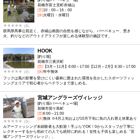
[釣り堀/バーベキュー場]
前橋市富士見町赤城山
[営]
10：00～16：00
[休]
火曜日・水曜日
（0）
群馬県馬事公苑近く、赤城山南面の自然を感じながら、バーベキュー、焚き
火、釣りなどのアウトドアライフが楽しめる体験型の施設です。
HOOK
[釣り堀]
前橋市三夜沢町
[営]
【3月～11月】6:00～17:00【12月～2月】6:30～17:00
[休]
年中無休
（0）
フックは風の影響を受けにくい森林に囲まれた環境を生かしたスポーツフィッ
シングエリアで初心者からベテランまで楽しめる。
宮城アングラーズヴィレッジ
[釣り堀/バーベキュー場]
前橋市苗ケ島町
[営]
6:00～21:00
[休]
無休 ※4月上旬および10月下旬に魚の入れ替え休業あり
（0）
ルアーフィッシング未経験者も大歓迎！手ぶらでOK！0からスタッフが丁寧に
レクチャーするから初めての人でも絶対に釣れる！女性も子供も楽しめる「宮
城アングラーズヴィレッジ」。