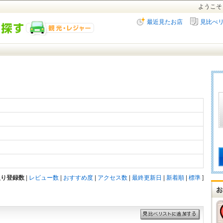
ようこそ
最近見たお店
見比べ
入り登録数
|
レビュー数
|
おすすめ度
|
アクセス数
|
最終更新日
|
新着順
|
標準
]