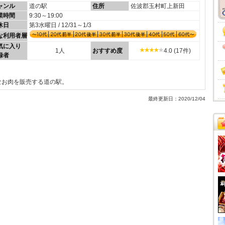
ャンル
道の駅
住所
佐波郡玉村町上新田
業時間
9:30～19:00
休日
第3水曜日 / 12/31～1/3
な利用者層
気に入り
1人
おすすめ度
4.0 (17件)
録者
なお肉を販売する道の駅。
最終更新日：2020/12/04