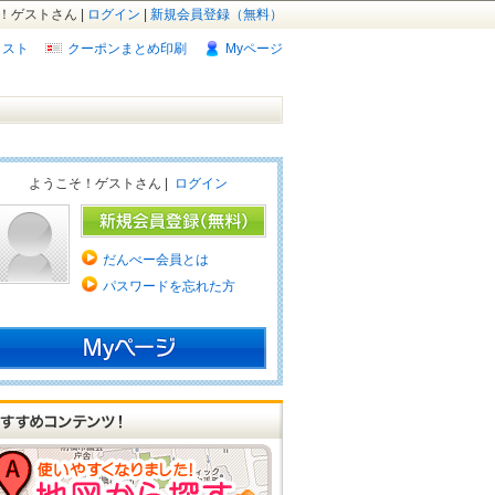
！ゲストさん |
ログイン
|
新規会員登録（無料）
リスト
クーポンまとめ印刷
Myページ
ようこそ！ゲストさん |
ログイン
だんべー会員とは
パスワードを忘れた方