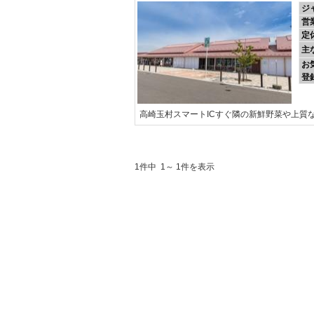
ジ
営
定
主
お
登
高崎玉村スマートICすぐ隣の新鮮野菜や上質
1件中 1～ 1件を表示