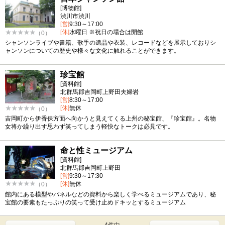
[博物館]
渋川市渋川
[営]
9:30～17:00
[休]
水曜日 ※祝日の場合は開館
（0）
シャンソンライブや書籍、歌手の遺品や衣装、レコードなどを展示しておりシ
ャンソンについての歴史や様々な文化に触れることができます。
珍宝館
[資料館]
北群馬郡吉岡町上野田夫婦岩
[営]
8:30～17:00
[休]
無休
（0）
吉岡町から伊香保方面へ向かうと見えてくる上州の秘宝館、『珍宝館』。名物
女将か繰り出す思わず笑ってしまう軽快なトークは必見です。
命と性ミュージアム
[資料館]
北群馬郡吉岡町上野田
[営]
9:30～17:30
[休]
無休
（0）
館内にある模型やパネルなどの資料から楽しく学べるミュージアムであり、秘
宝館の要素もたっぷりの笑って受け止めドキッとするミュージアム