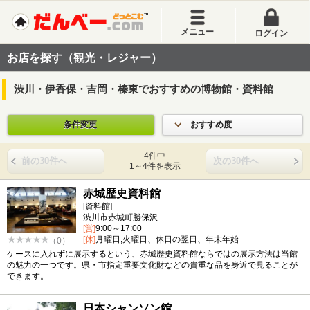
メニュー
ログイン
お店を探す（観光・レジャー）
渋川・伊香保・吉岡・榛東でおすすめの博物館・資料館
条件変更
おすすめ度
4件中
前の30件へ
次の30件へ
1～4件を表示
赤城歴史資料館
[資料館]
渋川市赤城町勝保沢
[営]
9:00～17:00
[休]
月曜日,火曜日、休日の翌日、年末年始
（0）
ケースに入れずに展示するという、赤城歴史資料館ならではの展示方法は当館
の魅力の一つです。県・市指定重要文化財などの貴重な品を身近で見ることが
できます。
日本シャンソン館