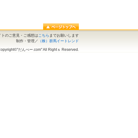
イトのご意見・ご感想は
こちら
までお願いします
制作・管理／
（株）群馬イートレンド
opyright©"だんべー.com" All Rightｓ Reserved.