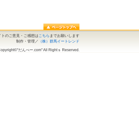
イトのご意見・ご感想は
こちら
までお願いします
制作・管理／
（株）群馬イートレンド
opyright©"だんべー.com" All Rightｓ Reserved.