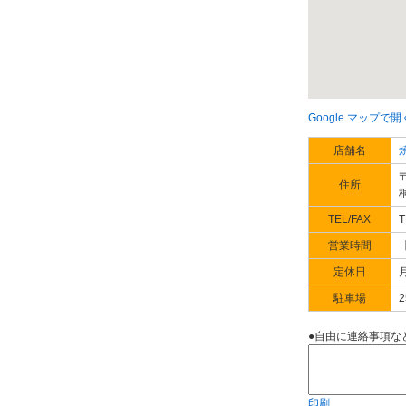
Google マップで開
店舗名
〒
住所
TEL/FAX
T
営業時間
【
定休日
駐車場
●自由に連絡事項な
印刷