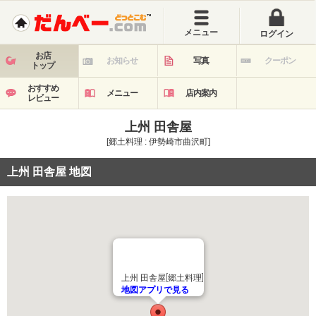
メニュー
ログイン
お店
お知らせ
写真
クーポン
トップ
おすすめ
メニュー
店内案内
レビュー
上州 田舎屋
[郷土料理 : 伊勢崎市曲沢町]
上州 田舎屋 地図
上州 田舎屋[郷土料理]
地図アプリで見る