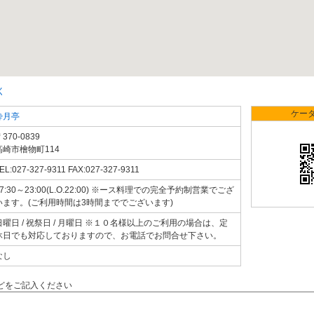
く
ケー
酔月亭
370-0839
高崎市檜物町114
EL:027-327-9311 FAX:027-327-9311
17:30～23:00(L.O.22:00) ※ース料理での完全予約制営業でござ
います。(ご利用時間は3時間まででございます)
日曜日 / 祝祭日 / 月曜日 ※１０名様以上のご利用の場合は、定
休日でも対応しておりますので、お電話でお問合せ下さい。
なし
どをご記入ください