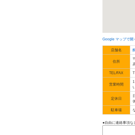
Google マップで開
店舗名
〒
住所
TEL/FAX
T
営業時間
定休日
駐車場
●自由に連絡事項な