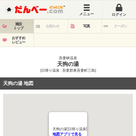
メニュー
ログイン
施設
お知らせ
写真
クーポン
トップ
おすすめ
レビュー
吾妻峡温泉
天狗の湯
[日帰り温泉 : 吾妻郡東吾妻町三島]
天狗の湯 地図
天狗の湯[日帰り温泉]
地図アプリで見る