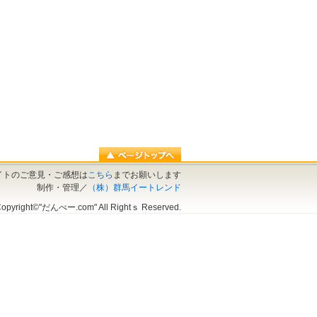
イトのご意見・ご感想は
こちら
までお願いします
制作・管理／
（株）群馬イートレンド
opyright©"だんべー.com" All Rightｓ Reserved.