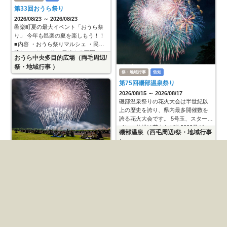
第33回おうら祭り
2026/08/23 ～ 2026/08/23
邑楽町夏の最大イベント「おうら祭
り」 今年も邑楽の夏を楽しもう！！
■内容 ・おうら祭りマルシェ ・民謡
流し ・パレード ・日光さる軍団ショ
おうら中央多目的広場（両毛周辺/
ー ・アームレスリング大会 ・スペシ
祭・地域行事 ）
ャルステージ ・オーラ
祭・地域行事
告知
第75回磯部温泉祭り
2026/08/15 ～ 2026/08/17
磯部温泉祭りの花火大会は半世紀以
上の歴史を誇り、県内最多開催数を
誇る花火大会です。 5号玉、スターマ
イン、仕掛け花火など約2000発が、
磯部温泉（西毛周辺/祭・地域行事
碓氷川の河川敷から打ち上げられ、
）
温泉街を彩ります。 温泉マークや
祭・地域行事
告知
第52回高崎まつり
2026/08/22 ～ 2026/08/23
高崎の夏の風物詩「高崎まつ
り」！！ 山車と神輿、和太鼓などの
伝統芸能のほか、高崎まつりならで
はの巨大だるまみこしや創作だるま
【まつり】高崎市中心市街地 【大
みこしは他の祭りにない魅力です。
花火大会】和田橋周辺（高崎/祭・
北関東最大級の大花火大会もお見逃