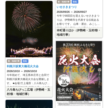
く
祭・地域行事
告知
祭・地域行事
告知
いせさきまつり
第2回総社大盆踊り大会
2026/09/26 ～ 2026/09/27
2026/08/29 ～ 2026/08/29
今年で68回目を迎えるいせさきまつ
第2回総社大盆踊り大会 盆踊りと言っ
りは、伊勢崎市を代表する伝統ある
ても従来のモノだけでなくいろんな
お祭りです。 山車・屋台、みこしの
ジャンルの曲で踊るオリジナルの盆
競演や郷土芸能、大抽選会などさま
ダンス！これをみんなで踊って楽し
本町通りほか（伊勢崎・玉村/祭・
ざまなイベントが行われ、会場とな
前橋 総社公民館（総社市民センタ
んじゃおうというイベントです！！
地域行事）
る本町通り周辺は多くの人で賑わい
ー）（前橋/祭・地域行事 ）
会場には地元野菜販売や物販ブース
ます
祭・地域行事
告知
利根川坂東大橋花火大会
2026/10/10 ～ 2026/10/10
今年初めて、埼玉県本庄市と合同で
利根川坂東大橋花火大会を開催しま
す。 ■会場 打上場所：八斗島ちびっ
子広場周辺河川敷 観覧会場：八斗島
八斗島ちびっこ広場（伊勢崎・玉
ちびっ子広場(伊勢崎市)、利根川自由
村/祭・地域行事）
広場及び周辺堤防(本庄市)