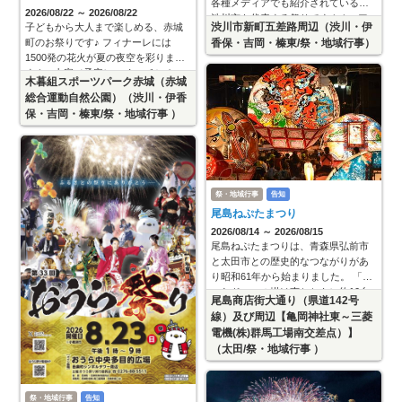
各種メディアでも紹介されている、
2026/08/22 ～ 2026/08/22
渋川市を代表する祭りです！！ ■ア
渋川市新町五差路周辺（渋川・伊
子どもから大人まで楽しめる、赤城
クセス 【車】関越道渋川ICより約5分
香保・吉岡・榛東/祭・地域行事）
町のお祭りです♪ フィナーレには
【公共交通】JR渋川駅より徒
1500発の花火が夏の夜空を彩りま
す！ ■内容（予定） ・キッチンカー
木暮組スポーツパーク赤城（赤城
等の出店 ・地域みこしの展示 ・カラ
総合運動自然公園）（渋川・伊香
オケ大会 ・歌謡ショー 17
保・吉岡・榛東/祭・地域行事 ）
祭・地域行事
告知
尾島ねぷたまつり
2026/08/14 ～ 2026/08/15
尾島ねぷたまつりは、青森県弘前市
と太田市との歴史的なつながりがあ
り昭和61年から始まりました。 「ヤ
ーヤドー」の掛け声とともに約10台
尾島商店街大通り（県道142号
のねぷたが会場を練り歩き、高さ7メ
線）及び周辺【亀岡神社東～三菱
ートルにもおよぶ扇ねぷたとねぷた
電機(株)群馬工場南交差点）】
（太田/祭・地域行事 ）
祭・地域行事
告知