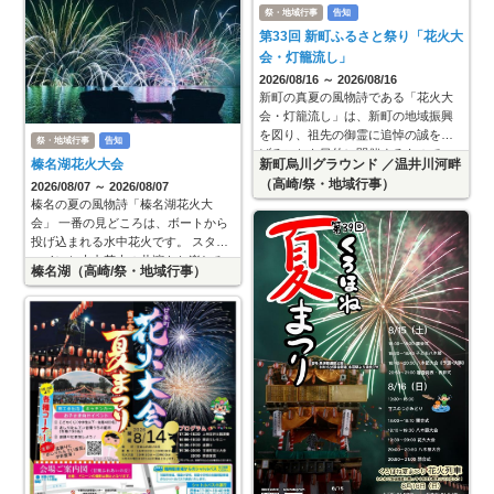
祭・地域行事
告知
第33回 新町ふるさと祭り「花火大
会・灯籠流し」
2026/08/16 ～ 2026/08/16
新町の真夏の風物詩である「花火大
会・灯籠流し」は、新町の地域振興
を図り、祖先の御霊に追悼の誠を捧
祭・地域行事
告知
げることを目的に開催するもので
榛名湖花火大会
新町烏川グラウンド ／温井川河畔
す。 見上げる夜空一面に広がる創作
（高崎/祭・地域行事）
2026/08/07 ～ 2026/08/07
花火を、臨場感とともにお楽しみく
榛名の夏の風物詩「榛名湖花火大
ださい
会」 一番の見どころは、ボートから
投げ込まれる水中花火です。 スター
マインと水中花火の共演をお楽しみ
榛名湖（高崎/祭・地域行事）
ください。 また、会場周辺は外輪山
に囲まれているため、轟音は迫力満
点