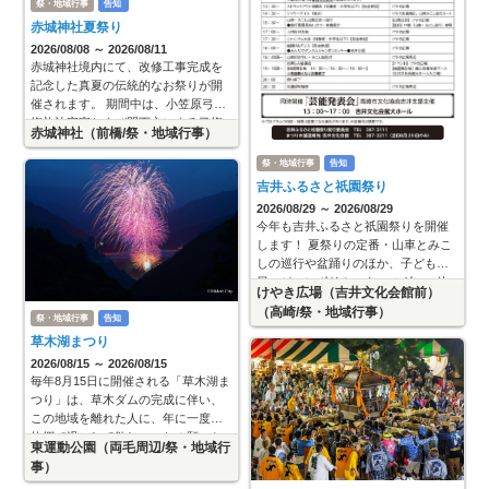
祭・地域行事
告知
祭・地域行事
告知
祭・地域行事
告知
赤城神社夏祭り
富岡花火大会
第70回 前橋花火大会
2026/08/08 ～ 2026/08/11
2026/08/16 ～ 2026/08/16
2026/08/08 ～ 2026/08/08
赤城神社境内にて、改修工事完成を
市民や観光客の皆さまから大島の火
夜空に大きく夢を描く夏の風物詩と
記念した真夏の伝統的なお祭りが開
まつりに対する関心を引き出し、明
して長く愛されてきた前橋花火大会
催されます。 期間中は、小笠原弓馬
日への希望と元気を届け街の活気を
は、前橋大空襲で焼け野原となった3
術礼法宗家および門下方による弓術
取り戻すため、花火大会を開催しま
年後に市民が復興の願いを込めて開
赤城神社（前橋/祭・地域行事）
群馬県富岡合同庁舎駐車場 （見学
打上場所：利根川河畔（利根川南
「百々手式」や迫力のある「流鏑
す。 また、現地でご覧になれない方
いたのが始まりとされています。 前
場所）（西毛周辺/祭・地域行事
北河川緑地）（前橋/祭・地域行事
馬」の奉納をはじめ、湖の神様に感
には、ご自宅でご覧いただけるyout
橋市の利根川大渡橋河川敷にて行わ
祭・地域行事
告知
）
）
謝を捧げ
れ
吉井ふるさと祇園祭り
2026/08/29 ～ 2026/08/29
今年も吉井ふるさと祇園祭りを開催
します！ 夏祭りの定番・山車とみこ
しの巡行や盆踊りのほか、子ども縁
日、ジャンボリミッキーのダンス体
けやき広場（吉井文化会館前）
験や抽選会など、楽しいイベントを
（高崎/祭・地域行事）
たくさん予定しています！！ ■内容
祭・地域行事
告知
草木湖まつり
2026/08/15 ～ 2026/08/15
毎年8月15日に開催される「草木湖ま
つり」は、草木ダムの完成に伴い、
この地域を離れた人に、年に一度は
故郷で過ごして欲しい、との願いか
東運動公園（両毛周辺/祭・地域行
ら始められました。 ダム直下から打
事）
上げられる花火は大好評で、毎年多