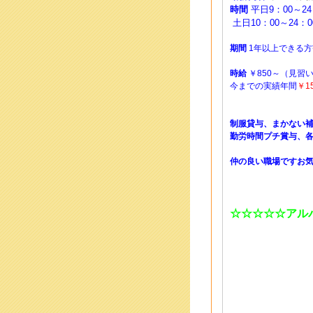
時間
平日9：00～24
土日10：00～24：0
期間
1年以上できる
時給
￥850～（見習
今までの実績年間
￥1
制服貸与、まかない
勤労時間プチ賞与、
仲の良い職場ですお
☆☆☆☆☆アル