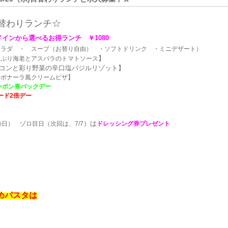
替わ
りランチ☆
メインから選べるお得ランチ ￥1080
サラダ ・ スープ（お替り自由） ・ソフトドリンク ・ミニデザート）
】
ぷり海老とアスパラのトマトソース
コンと彩り野菜の辛口塩バジルリゾット】
ナーラ風クリームピザ】
ーポン券バックデー
ード2倍デー
）は
日） ゾロ目日（次回は、7/7
ドレッシング券プレゼント
めパスタは