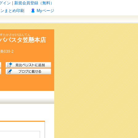
グイン
|
新規会員登録（無料）
ポンまとめ印刷
Myページ
ぱすたかさがけほんてん
バパスタ笠懸本店
美
639-2