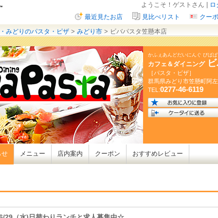
ようこそ！ゲストさん |
ロ
最近見たお店
見比べリスト
クー
・みどりのパスタ・ピザ
>
みどり市
> ビバパスタ笠懸本店
かふぇあんどだいにんぐ びば
ビ
カフェ＆ダイニング
［パスタ・ピザ］
群馬県
みどり市笠懸町阿左
0277-46-6119
TEL:
らせ
メニュー
店内案内
クーポン
おすすめレビュー
6/29（水)日替わりランチと求人募集中☆