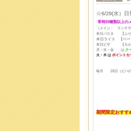
☆6/29
(水
）
日
常時20種類以上の
（メイン・ ランチ
本日パスタ 【ぷり
本日ライス 【ベー
本日ピザ 【カルボ
月・水・金 は
ク
火・木
は
ポイントカ
毎月 18日（ビバの
期間限定おすす