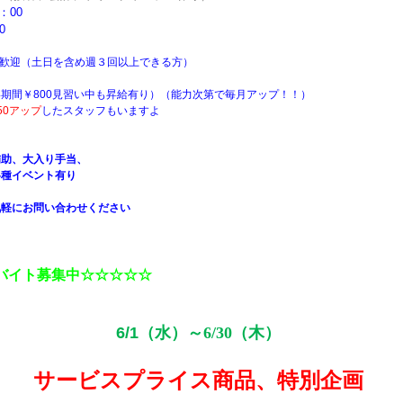
：00
0
方歓迎（土日を含め週３回以上できる方）
い期間￥800見習い中も昇給有り）（能力次第で毎月アップ！！）
50アップ
したスタッフもいますよ
補助、大入り手当、
各種イベント有り
気軽にお問い合わせください
バイト募集中☆☆☆☆☆
6/1
（水）～
6/30
（木）
サービスプライス商品、特別企画