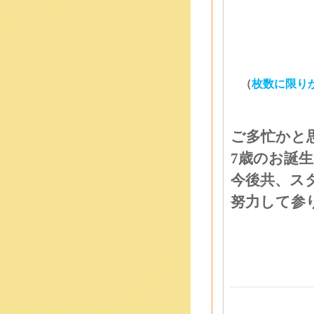
（
枚数に限り
ご多忙かと
7
歳のお誕
今後共、ス
努力して参