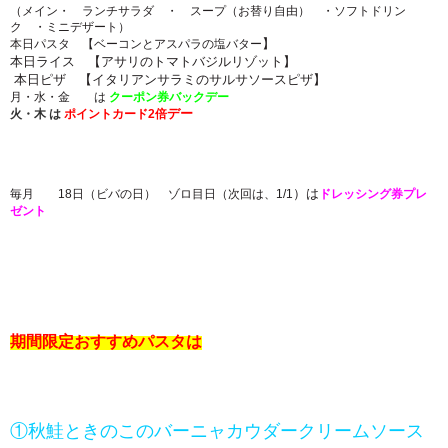
（メイン・ ランチサラダ ・ スープ（お替り自由） ・ソフトドリン
ク ・ミニデザート）
】
本日パスタ 【ベーコンとアスパラの塩バター
本日ライス 【アサリのトマトバジルリゾット】
本日ピザ 【イタリアンサラミのサルサソースピザ】
月・水・金 は
クーポン券バックデー
デー
火・木
は
ポイントカード2倍
）は
毎月 18日（ビバの日） ゾロ目日（次回は、1/1
ドレッシング券プレ
ゼント
期間限定おすすめパスタは
①秋鮭ときのこのバーニャカウダークリームソース