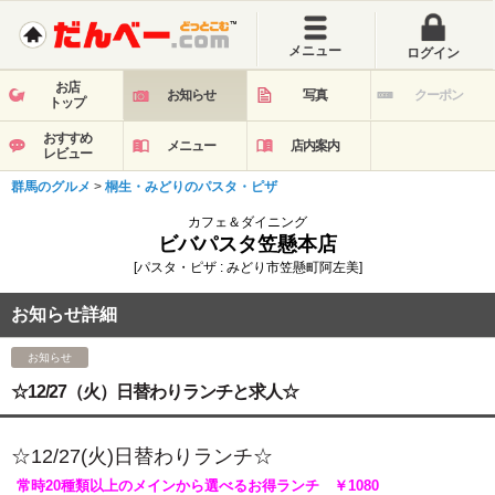
メニュー
ログイン
お店
お知らせ
写真
クーポン
トップ
おすすめ
メニュー
店内案内
レビュー
群馬のグルメ
>
桐生・みどりのパスタ・ピザ
カフェ＆ダイニング
ビバパスタ笠懸本店
[パスタ・ピザ : みどり市笠懸町阿左美]
お知らせ詳細
お知らせ
☆12/27（火）日替わりランチと求人☆
☆12/27(火)
日替わ
りランチ☆
常時20種類以上のメインから選べるお得ランチ ￥1080