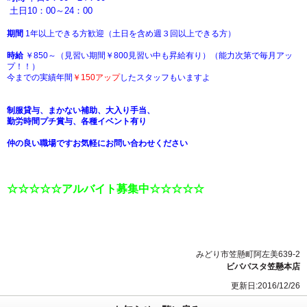
土日10：00～24：00
期間
1年以上できる方歓迎（土日を含め週３回以上できる方）
時給
￥850～（見習い期間￥800見習い中も昇給有り）（能力次第で毎月アッ
プ！！）
今までの実績年間
￥150アップ
したスタッフもいますよ
制服貸与、まかない補助、大入り手当、
勤労時間プチ賞与、各種イベント有り
仲の良い職場ですお気軽にお問い合わせください
☆☆☆☆☆アルバイト募集中☆☆☆☆☆
みどり市笠懸町阿左美639-2
ビバパスタ笠懸本店
更新日:2016/12/26