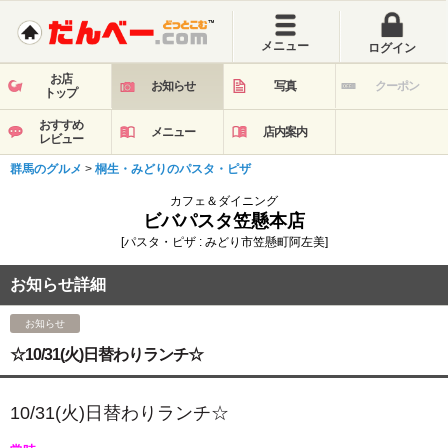
メニュー
ログイン
お店
お知らせ
写真
クーポン
トップ
おすすめ
メニュー
店内案内
レビュー
群馬のグルメ
>
桐生・みどりのパスタ・ピザ
カフェ＆ダイニング
ビバパスタ笠懸本店
[パスタ・ピザ : みどり市笠懸町阿左美]
お知らせ詳細
お知らせ
☆10/31(火)日替わりランチ☆
10/31(火)
日
替わ
りランチ☆