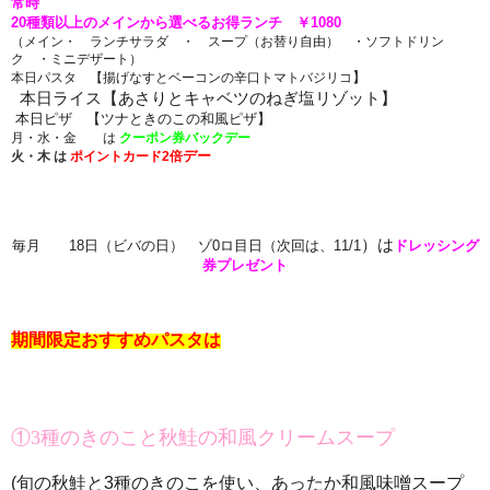
常時
20種類以上のメインから選べるお得ランチ ￥1080
（メイン・ ランチサラダ ・ スープ（お替り自由） ・ソフトドリン
ク ・ミニデザート）
】
本日パスタ 【揚げなすとベーコンの辛口トマトバジリコ
本日ライス
【あさりとキャベツのねぎ塩リゾット
】
本日ピザ 【ツナときのこの和風ピザ】
月・水・金 は
クーポン券バックデー
デー
火・木
は
ポイントカード2倍
）は
毎月 18日（ビバの日） ゾ0ロ目日（次回は、11/1
ドレッシング
券プレゼント
期間限定おすすめパスタは
①3種のきのこと秋鮭の和風クリームスープ
(旬の秋鮭と3種のきのこを使い、あったか和風味噌スープ