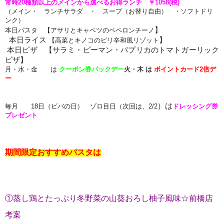
常時
20種類以上のメインから選べるお得ランチ ￥1058(税)
（メイン・ ランチサラダ ・ スープ（お替り自由） ・ソフトドリ
ンク）
】
本日パスタ 【アサリとキャベツのペペロンチーノ
本日ライス
】
【高菜とキノコのピリ辛和風リゾット
本日ピザ 【サラミ・ピーマン・パプリカのトマトガーリック
ピザ
】
月・水・金 は
クーポン券バックデー
火・木
は
ポイントカード2倍
デ
ー
）は
毎月 18日（ビバの日） ゾロ目日（次回は、2/2
ドレッシング券
プレゼント
期間限定おすすめパスタは
①蒸し鶏とたっぷり冬野菜の山葵おろし柚子風味☆前橋店
考案