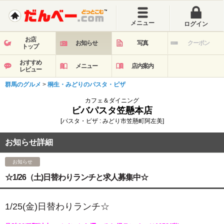
メニュー
ログイン
お店
お知らせ
写真
クーポン
トップ
おすすめ
メニュー
店内案内
レビュー
群馬のグルメ
>
桐生・みどりのパスタ・ピザ
カフェ＆ダイニング
ビバパスタ笠懸本店
[パスタ・ピザ : みどり市笠懸町阿左美]
お知らせ詳細
お知らせ
☆1/26（土)日替わりランチと求人募集中☆
1/25(金
)
日
替わ
りランチ☆