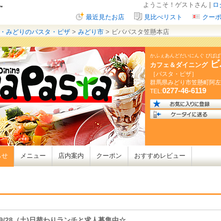
ようこそ！ゲストさん |
ロ
最近見たお店
見比べリスト
クー
・みどりのパスタ・ピザ
>
みどり市
> ビバパスタ笠懸本店
かふぇあんどだいにんぐ びば
ビ
カフェ＆ダイニング
［パスタ・ピザ］
群馬県
みどり市笠懸町阿左
0277-46-6119
TEL:
らせ
メニュー
店内案内
クーポン
おすすめレビュー
9/28（土)日替わりランチと求人募集中☆