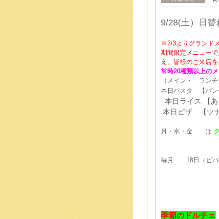
9/28
(土
）
日
替
※7/3よりグラン
期間限定メニューで
え、皆様のご来店を
常時
20種類以上のメ
（メイン・ ランチ
本日パスタ 【パン
本日ライス 【
本日ピザ 【ツ
月・水・金 は
ク
毎月 18日（ビバの
季節のドルチェ