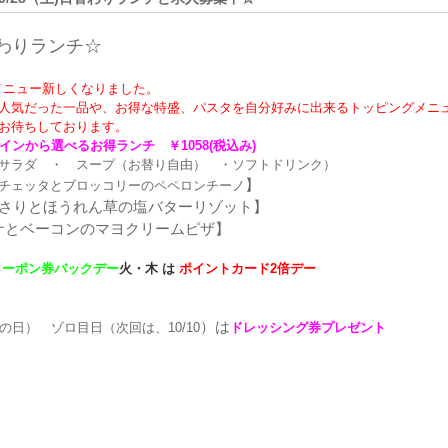
わ
りランチ☆
ドメニュー新しくなりました。
人気だった一品や、お得な特盛、パスタを自分好みに出来るトッピングメニ
お待ちしております。
インから選べるお得ランチ ￥1058(税込み)
サラダ ・ スープ（お替り自由） ・ソフトドリンク）
】
チェッタとブロッコリーのペペロンチーノ
あさりとほうれん草の塩バターリゾット
】
ナとベーコンのマヨクリームピザ
】
ーポン券バックデー
火・木
は
ポイントカード2倍
デー
）は
日） ゾロ目日（次回は、10/10
ドレッシング券プレゼント