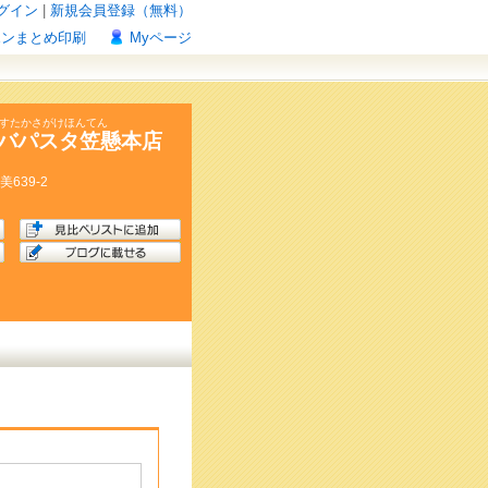
グイン
|
新規会員登録（無料）
ポンまとめ印刷
Myページ
ぱすたかさがけほんてん
バパスタ笠懸本店
美
639-2