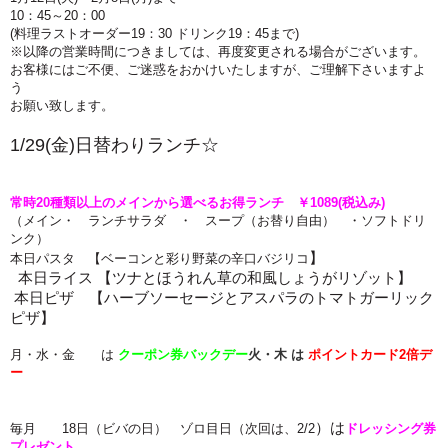
10：45～20：00
(料理ラストオーダー19：30 ドリンク19：45まで)
※以降の営業時間につきましては、再度変更される場合がございます。
お客様にはご不便、ご迷惑をおかけいたしますが、ご理解下さいますよ
う
お願い致します。
1/29(金
)
日
替わ
りランチ☆
常時
20種類以上のメインから選べるお得ランチ ￥1089(税込み)
（メイン・ ランチサラダ ・ スープ（お替り自由） ・ソフトドリ
ンク）
】
本日パスタ 【ベーコンと彩り野菜の辛口バジリコ
本日ライス 【ツナとほうれん草の和風しょうがリゾット
】
本日ピザ 【ハーブソーセージとアスパラのトマトガーリック
ピザ
】
月・水・金 は
クーポン券バックデー
火・木
は
ポイントカード2倍
デ
ー
）は
毎月 18日（ビバの日） ゾロ目日（次回は、2/2
ドレッシング券
プレゼント