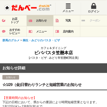
メニュー
ログイン
お店
お知らせ
写真
クーポン
トップ
おすすめ
メニュー
店内案内
レビュー
群馬のグルメ
>
桐生・みどりのパスタ・ピザ
カフェ＆ダイニング
ビバパスタ笠懸本店
[パスタ・ピザ : みどり市笠懸町阿左美]
お知らせ詳細
お知らせ
☆1/29（金)日替わりランチと短縮営業のお知らせ
【営業時間のお知らせ】
下記の日程において、県からの要請により時間短縮営業となります。
1月12日(火)～2月8日(月)まで