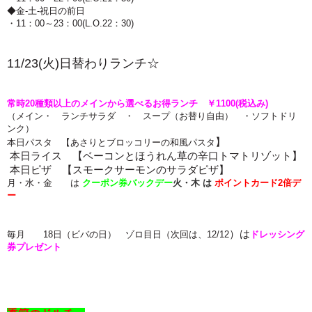
◆金-土-祝日の前日
・11：00～23：00(L.O.22：30)
11/23(火
)
日
替わ
りランチ☆
常時
20種類以上のメインから選べるお得ランチ ￥1100
(税込み)
（メイン・ ランチサラダ ・ スープ（お替り自由） ・ソフトドリ
ンク）
】
本日パスタ 【あさりとブロッコリーの和風パスタ
本日ライス 【ベーコンとほうれん草の辛口トマトリゾット】
本日ピザ 【スモークサーモンのサラダピザ
】
月・水・金 は
クーポン券バックデー
火・木
は
ポイントカード2倍
デ
ー
）は
毎月 18日（ビバの日） ゾロ目日（次回は、12/12
ドレッシング
券プレゼント