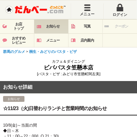
メニュー
ログイン
お店
お知らせ
写真
クーポン
トップ
おすすめ
メニュー
店内案内
レビュー
群馬のグルメ
>
桐生・みどりのパスタ・ピザ
カフェ＆ダイニング
ビバパスタ笠懸本店
[パスタ・ピザ : みどり市笠懸町阿左美]
お知らせ詳細
お知らせ
☆11/23（火)日替わりランチと営業時間のお知らせ
10/8(金)～当面の間
◆日～木
・11：00～22：00(L.O.21：30)