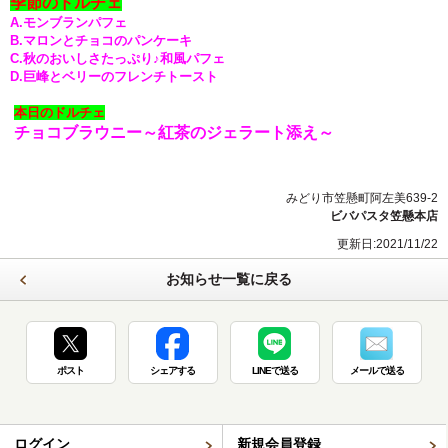
季節のドルチェ
A.モンブランパフェ
B.マロンとチョコのパンケーキ
C.秋のおいしさたっぷり♪和風パフェ
D.巨峰とベリーのフレンチトースト
本日のドルチェ
チョコブラウニー～紅茶のジェラート添え～
みどり市笠懸町阿左美639-2
ビバパスタ笠懸本店
更新日:2021/11/22
お知らせ一覧に戻る
ポスト
シェアする
LINEで送る
メールで送る
ログイン
新規会員登録