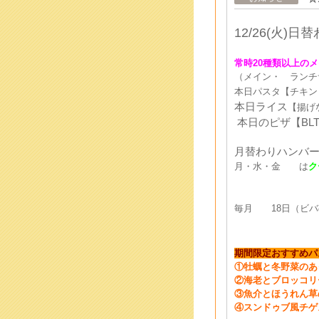
12/26
(火)
日
替
常時
20種類以上のメ
（メイン・ ランチ
本日パスタ【チキン
本日ライス
【揚げ
本日のピザ【BL
月替わりハンバ
月・水・金 は
ク
毎月 18日（ビバ
期間限定おすすめパ
①牡蠣と冬野菜のあ
②海老とブロッコリ
③魚介とほうれん草
④スンドゥブ風チゲ