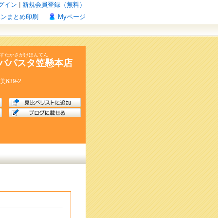
グイン
|
新規会員登録（無料）
ポンまとめ印刷
Myページ
ぱすたかさがけほんてん
バパスタ笠懸本店
美
639-2