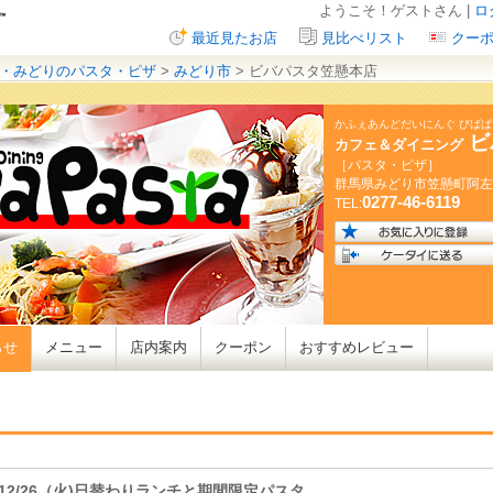
ようこそ！ゲストさん |
ロ
最近見たお店
見比べリスト
クー
・みどりのパスタ・ピザ
>
みどり市
> ビバパスタ笠懸本店
かふぇあんどだいにんぐ びば
ビ
カフェ＆ダイニング
［パスタ・ピザ］
群馬県
みどり市笠懸町阿左
0277-46-6119
TEL:
らせ
メニュー
店内案内
クーポン
おすすめレビュー
12/26（火)日替わりランチと期間限定パスタ