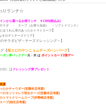
わ
りランチ☆
インから選べるお得ランチ ￥1300
(税込み)
サラダ ・ スープ（お替り自由） ・ソフトドリンク）
】
とほうれん草のあったかトマトスープ
なすのデミチーズドリア
】
Tのサラダ
ピザ～チーズドレッシング～
】
ーグ【
桜エビのヤンニョムチーズハンバーグ
】
ーポン券バックデー
火・木
は
ポイントカード2倍
デー
は
の日）
ドレッシング券プレゼント
スタ
ったかチャウダー(笠懸本店考案)
ーのモッツァレラ明太チーズ(笠懸本店考案)
のトマトクリームスープ(伊勢崎店考案)
スープ(相生店考案)