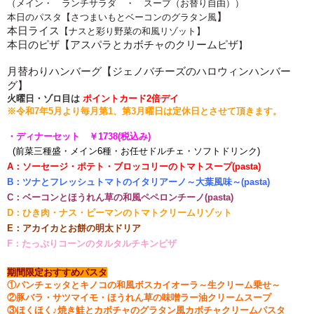
（メイン・ ランチサラダ ・ スープ（お替り自由））
】
本日のパスタ【さつまいもとベーコンのグラタン風
本日ライス
【ナスと彩り野菜の和風リゾット
】
本日のピザ【アスパラとカボチャのクリームピザ
】
月替わりハンバーグ【ジェノバチーズのハロウィンハンバー
グ
】
火曜日・ゾロ目は
ポイントカード2倍
デイ
※令和7年5月より毎月第1、第3月曜日は
定休日とさせて頂きます。
・ディナーセット ￥1738(税込み)
(前菜三種盛・メイン6種・お任せドルチェ・ソフトドリンク)
A：ソーセージ・ポテト・ブロッコリーのトマトスープ(pasta)
B：ツナとフレッシュトマトのイタリアーノ～大葉風味～
(pasta)
C：ベーコンとほうれん草の和風ペペロンチーノ(pasta
)
D：ひき肉・ナス・ピーマンのトマトクリームリゾット
E：アカイカとお餅の明太ドリア
F：たっぷりコーンのタルタルチキンピザ
期間限定おすすめパスタ
①パンチェッタとキノコの和風ボスカイオーラ～生クリーム乗せ～
②豚バラ・サツマイモ・ほうれん草の味噌ラー油クリームスープ
③ほくほく♪焼き鮭とカボチャのグラタン風カボチャクリームパスタ