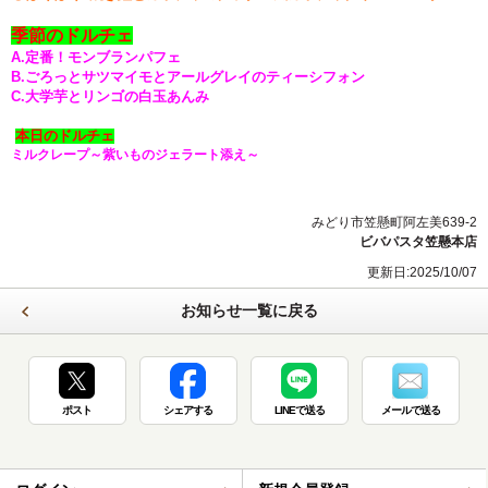
季節のドルチェ
A.定番！モンブランパフェ
B.ごろっとサツマイモとアールグレイのティーシフォン
C.大学芋とリンゴの白玉あんみ
本日のドルチェ
ミルクレープ～紫いものジェラート添え～
みどり市笠懸町阿左美639-2
ビバパスタ笠懸本店
更新日:2025/10/07
お知らせ一覧に戻る
ポスト
シェアする
LINEで送る
メールで送る