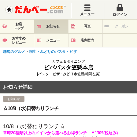
メニュー
ログイン
お店
お知らせ
写真
クーポン
トップ
おすすめ
メニュー
店内案内
レビュー
群馬のグルメ
>
桐生・みどりのパスタ・ピザ
カフェ＆ダイニング
ビバパスタ笠懸本店
[パスタ・ピザ : みどり市笠懸町阿左美]
お知らせ詳細
お知らせ
☆10/8（水)日替わりランチ
10
/8（水
)
替わ
りランチ☆
常時
20種類以上のメインから選べるお得ランチ ￥1309
(税込み)