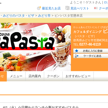
ようこそ！ゲストさん |
ロ
最近見たお店
見比べリスト
クー
・みどりのパスタ・ピザ
>
みどり市
> ビバパスタ笠懸本店
かふぇあんどだいにんぐ びば
ビ
カフェ＆ダイニング
［パスタ・ピザ］
群馬県
みどり市笠懸町阿左
0277-46-6119
TEL:
らせ
メニュー
店内案内
クーポン
おすすめレビュー
 4/1（火）☆日替わりランチ☆新おすすめパスタ☆