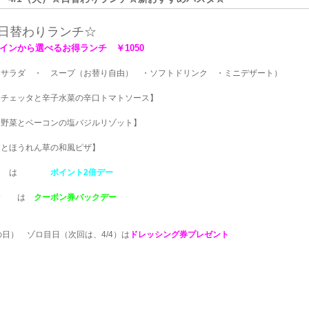
日替わりランチ☆
インから選べるお得ランチ ￥1050
サラダ ・ スープ（お替り自由） ・ソフトドリンク ・ミニデザート）
チェッタと辛子水菜の辛口トマトソース】
野菜とベーコンの塩バジルリゾット】
ほうれん草の和風ピザ】
 は
ポイント2倍デー
 は
クーポン券バックデー
日） ゾロ目日（次回は、4/4）は
ドレッシング券プレゼント