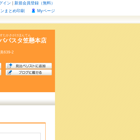
グイン
|
新規会員登録（無料）
ポンまとめ印刷
Myページ
ぱすたかさがけほんてん
バパスタ笠懸本店
美
639-2