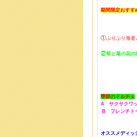
期間限定おすす
①
ぷりぷり海老
②
筍と菜の花の
季節のドルチェ
A サクサクワ
B フレンチト
オススメディッ