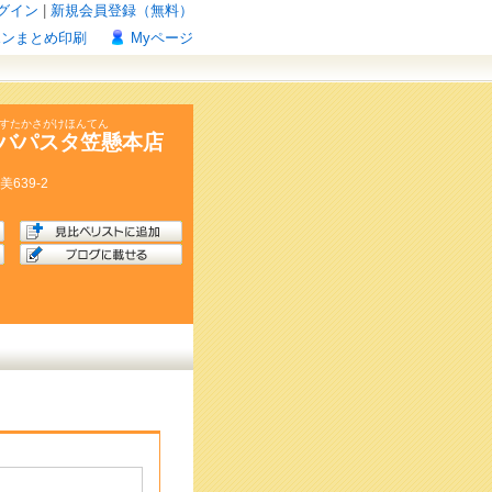
グイン
|
新規会員登録（無料）
ポンまとめ印刷
Myページ
ぱすたかさがけほんてん
バパスタ笠懸本店
美
639-2