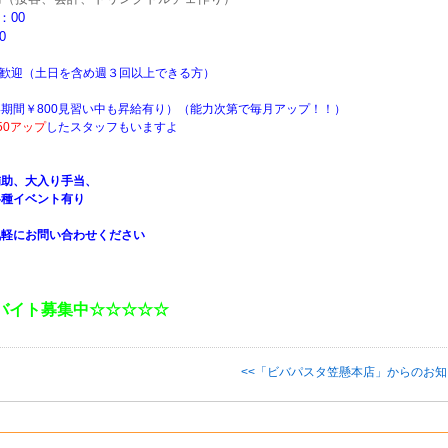
：00
0
方歓迎（土日を含め週３回以上できる方）
い期間￥800見習い中も昇給有り）（能力次第で毎月アップ！！）
50アップ
したスタッフもいますよ
補助、大入り手当、
各種イベント有り
気軽にお問い合わせください
バイト募集中☆☆☆☆☆
<<「ビバパスタ笠懸本店」からのお