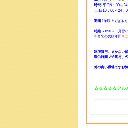
時間
平日9：00～24
土日10：00～24：0
期間
1年以上できる
時給
￥850～（見習
今までの実績年間
￥1
制服貸与、まかない
勤労時間プチ賞与、
仲の良い職場ですお
☆☆☆☆☆アル