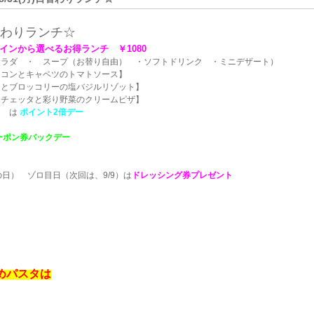
わりランチ☆
インから選べるお得ランチ ￥1080
サラダ ・ スープ（お替り自由） ・ソフトドリンク ・ミニデザート）
コンとキャベツのトマトソース】
とブロッコリーの塩バジルリゾット】
ェッタと彩り野菜のクリームピザ】
 は
ポイント2倍デー
ーポン券バックデー
日） ゾロ目日（次回は、9/9）は
ドレッシング券プレゼント
めパスタは