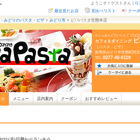
ようこそ！ゲストさん |
ロ
最近見たお店
見比べリスト
クー
・みどりのパスタ・ピザ
>
みどり市
> ビバパスタ笠懸本店
かふぇあんどだいにんぐ びば
ビ
カフェ＆ダイニング
［パスタ・ピザ］
群馬県
みどり市笠懸町阿左
0277-46-6119
TEL:
らせ
メニュー
店内案内
クーポン
おすすめレビュー
8/31(月)日替わりランチ☆