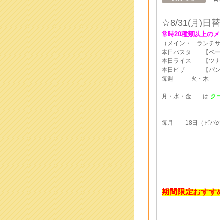
☆8/31
(月
)
日替
常時20種類以上のメ
（メイン・ ランチ
本日パスタ 【ベー
本日ライス 【ツナ
本日ピザ 【パンチ
毎週 火・木
月・水・金 は
ク
毎月 18日（ビバの
期間限定おすす