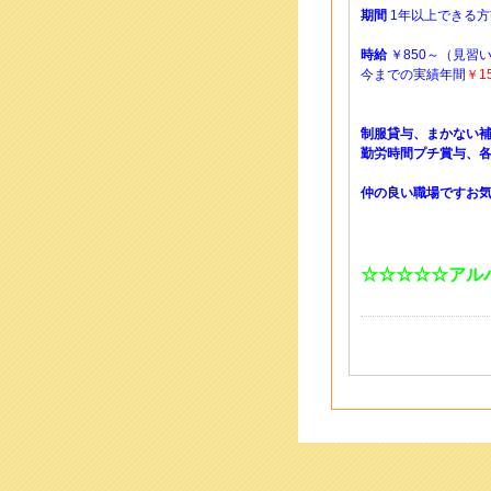
期間
1年以上できる
時給
￥850～（見習
今までの実績年間
￥1
制服貸与、まかない
勤労時間プチ賞与、
仲の良い職場ですお
☆☆☆☆☆アル