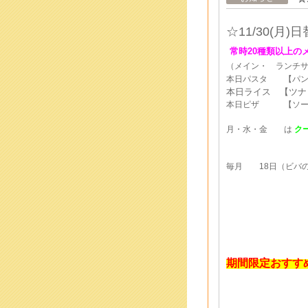
☆11/30(月
)
日
常時20種類以上の
（メイン・ ランチ
本日パスタ 【パン
本日ライス 【ツナ
本日ピザ 【ソーセ
月・水・金 は
ク
毎月 18日（ビバの
期間限定おすす