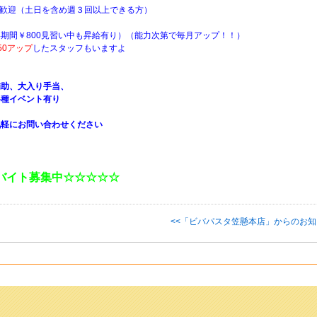
方歓迎（土日を含め週３回以上できる方）
い期間￥800見習い中も昇給有り）（能力次第で毎月アップ！！）
50アップ
したスタッフもいますよ
補助、大入り手当、
各種イベント有り
気軽にお問い合わせください
バイト募集中☆☆☆☆☆
<<「ビバパスタ笠懸本店」からのお