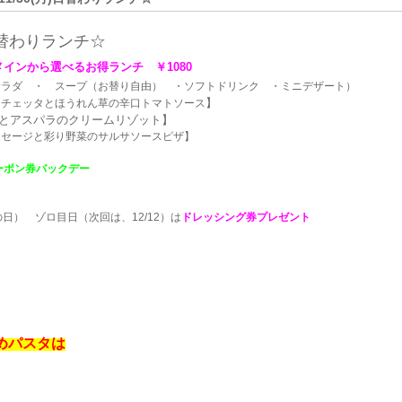
替わ
りランチ☆
メインから選べるお得ランチ ￥1080
サラダ ・ スープ（お替り自由） ・ソフトドリンク ・ミニデザート）
】
チェッタとほうれん草の辛口トマトソース
とアスパラのクリームリゾット】
ージと彩り野菜のサルサソースピザ】
ーポン券バックデー
日） ゾロ目日（次回は、12/12）は
ドレッシング券プレゼント
めパスタは