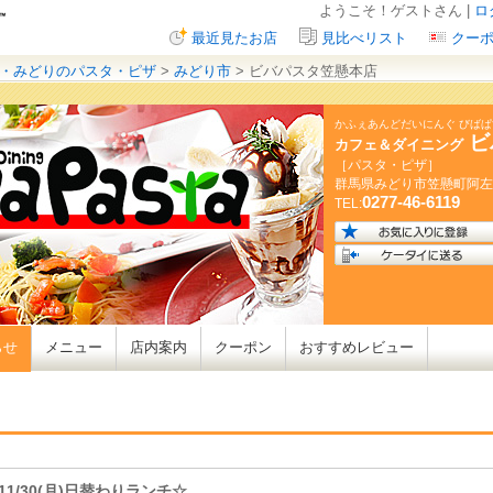
ようこそ！ゲストさん |
ロ
最近見たお店
見比べリスト
クー
・みどりのパスタ・ピザ
>
みどり市
> ビバパスタ笠懸本店
かふぇあんどだいにんぐ びば
ビ
カフェ＆ダイニング
［パスタ・ピザ］
群馬県
みどり市笠懸町阿左
0277-46-6119
TEL:
らせ
メニュー
店内案内
クーポン
おすすめレビュー
11/30(月)日替わりランチ☆