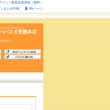
グイン
|
新規会員登録（無料）
ポンまとめ印刷
Myページ
ぱすたかさがけほんてん
バパスタ笠懸本店
美
639-2