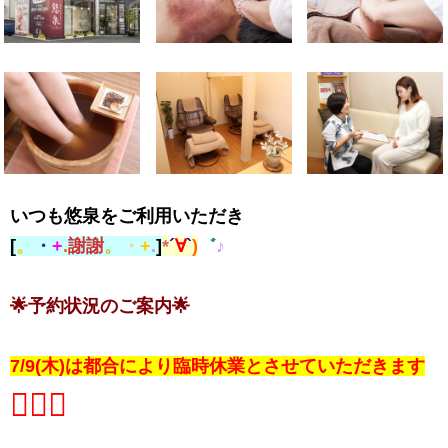
いつも悠泉をご利用いただき
[
。
・
+
.
謝
謝
。
・
+
.
]
*
´
∀
`
)
゛
♪
.
🌟
予約状況のご案内
🌟
。
。
7/9(木)
は都合により
臨時休業とさせていただきます
🙇🏻‍♀️