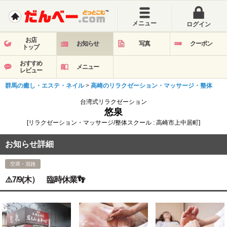
メニュー
ログイン
お店
お知らせ
写真
クーポン
トップ
おすすめ
メニュー
レビュー
群馬の癒し・エステ・ネイル
>
高崎のリラクゼーション・マッサージ・整体
台湾式リラクゼーション
悠泉
[リラクゼーション・マッサージ/整体スクール : 高崎市上中居町]
お知らせ詳細
空席・混雑
⚠️7/9(木） 臨時休業👣