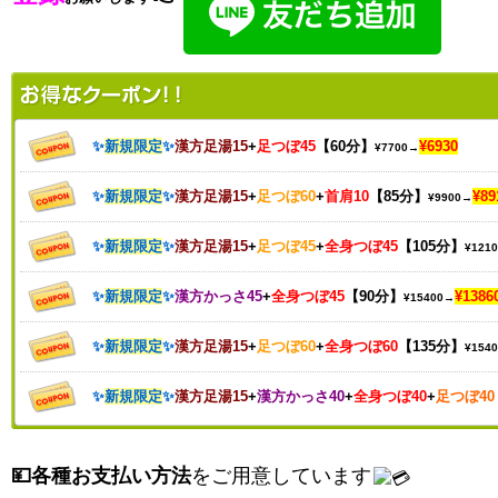
✨
新規限定
✨
漢方足湯15
+
足つぼ45
【60分】
¥6930
¥7700→
✨
新規限定
✨
漢方足湯15
+
足つぼ60
+
首肩10
【85分】
¥89
¥9900→
✨
新規限定
✨
漢方足湯15
+
足つぼ45
+
全身つぼ45
【105分】
¥121
✨
新規限定
✨
漢方かっさ45
+
全身つぼ45
【90分】
¥1386
¥15400→
✨
新規限定
✨
漢方足湯15
+
足つぼ60
+
全身つぼ60
【135分】
¥154
✨
新規限定
✨
漢方足湯15
+
漢方かっさ40
+
全身つぼ40
+
足つぼ40
💴各種お支払い方法
をご用意しています