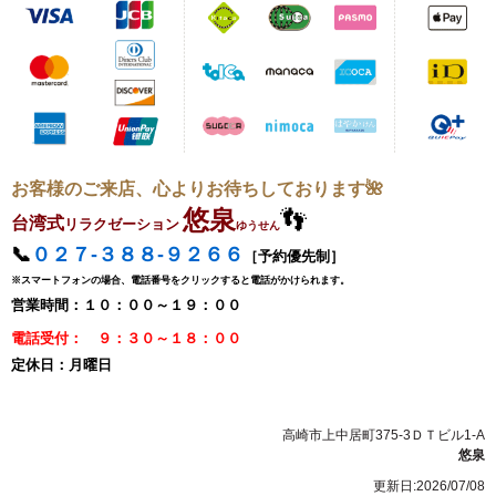
お客様のご来店、心よりお待ちしております🌺
悠泉
👣
台湾式
リラクゼーション
ゆうせん
📞
０２７‐３８８‐９２６６
［
予約優先制］
※スマートフォンの場合、電話番号をクリックすると電話がかけられます。
営業時間：１０：００
～１９：００
電話受付： ９：３０
～１８：００
定休日：月曜日
高崎市上中居町375-3ＤＴビル1-A
悠泉
更新日:2026/07/08