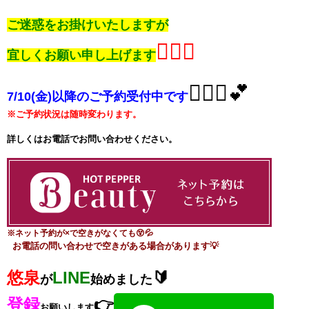
ご迷惑をお掛けいたしますが
🙇🏻‍♀️
宜しくお願い申し上げます
💁🏻‍♀️💕
7/10(金)以降
の
ご予約
受付中です
※ご予約状況は随時変わります。
詳しくはお電話でお問い合わせください。
※ネット予約が×で空きがなくても😵💦
お電話の問い合わせで空きがある場合があります💡
悠泉
LINE
🔰
が
始めました
登録
👉
お願いします