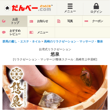
メニュー
ログイン
お店
お知らせ
写真
クーポン
トップ
おすすめ
メニュー
レビュー
群馬の癒し・エステ・ネイル
>
高崎のリラクゼーション・マッサージ・整体
台湾式リラクゼーション
悠泉
[リラクゼーション・マッサージ/整体スクール : 高崎市上中居町]