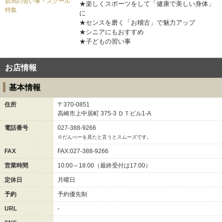
群馬の習い事・スクール
★楽しくスポーツをして「健康で美しい身体」
特集
に
★センスを磨く「お稽古」で魅力アップ
★シニアにもおすすめ
★子どもの習い事
お店情報
基本情報
住所
〒370-0851
高崎市上中居町
375-3
ＤＴビル1-A
電話番号
027-388-9266
※だんべーを見たと言うとスムーズです。
FAX
FAX:027-388-9266
営業時間
10:00～18:00（最終受付は17:00）
定休日
月曜日
予約
予約優先制
URL
-