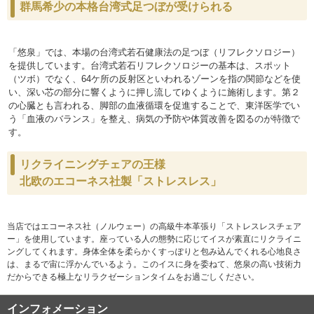
群馬希少の本格台湾式足つぼが受けられる
「悠泉」では、本場の台湾式若石健康法の足つぼ（リフレクソロジー）
を提供しています。台湾式若石リフレクソロジーの基本は、スポット
（ツボ）でなく、64ケ所の反射区といわれるゾーンを指の関節などを使
い、深い芯の部分に響くように押し流してゆくように施術します。第２
の心臓とも言われる、脚部の血液循環を促進することで、東洋医学でい
う「血液のバランス」を整え、病気の予防や体質改善を図るのが特徴で
す。
リクライニングチェアの王様
北欧のエコーネス社製「ストレスレス」
当店ではエコーネス社（ノルウェー）の高級牛本革張り「ストレスレスチェア
ー」を使用しています。座っている人の態勢に応じてイスが素直にリクライニ
ングしてくれます。身体全体を柔らかくすっぽりと包み込んでくれる心地良さ
は、まるで宙に浮かんでいるよう。このイスに身を委ねて、悠泉の高い技術力
だからできる極上なリラクゼーションタイムをお過ごしください。
インフォメーション