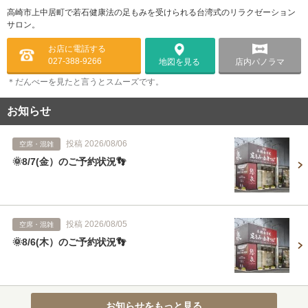
高崎市上中居町で若石健康法の足もみを受けられる台湾式のリラクゼーション
サロン。
お店に電話する
027-388-9266
店内パノラマ
地図を見る
＊だんべーを見たと言うとスムーズです。
お知らせ
投稿 2026/08/06
空席・混雑
🌞8/7(金）のご予約状況👣
投稿 2026/08/05
空席・混雑
🌞8/6(木）のご予約状況👣
お知らせをもっと見る