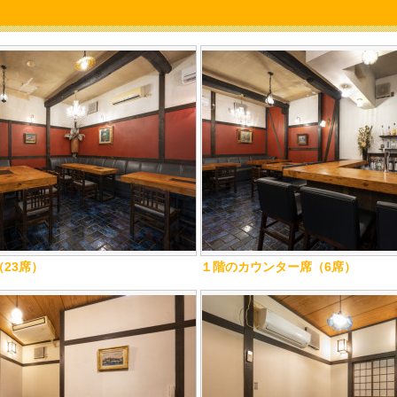
23席）
１階のカウンター席（6席）