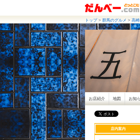
トップ
>
群馬のグルメ
>
高崎
お店紹介
地図
お知
店内案内