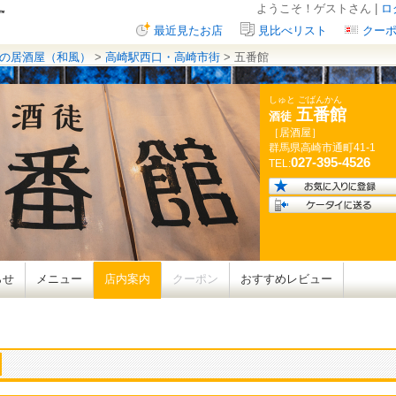
ようこそ！ゲストさん |
ロ
最近見たお店
見比べリスト
クー
の居酒屋（和風）
>
高崎駅西口・高崎市街
> 五番館
しゅと ごばんかん
五番館
酒徒
［居酒屋］
群馬県
高崎市通町
41-1
027-395-4526
TEL:
らせ
メニュー
店内案内
クーポン
おすすめレビュー