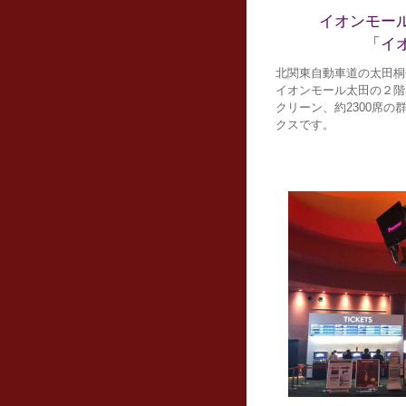
イオンモー
「イ
北関東自動車道の太田桐
イオンモール太田の２階
クリーン、約2300席
クスです。