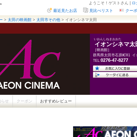
ようこそ！ゲストさん |
ロ
最近見たお店
見比べリスト
クー
ー
>
太田の映画館
>
太田市その他
> イオンシネマ太田
いおんしねまおおた
イオンシネマ太
［映画館］
群馬県
太田市石原町
81
イ
0276-47-8277
TEL:
知らせ
クーポン
おすすめレビュー