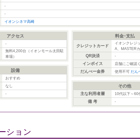
-
-
イオンシネマ高崎
アクセス
料金･支払
イオンクレジッ
）
-
クレジットカード
A、MASTER
無料4,200台（イオンモール太田駐
QR決済
-
車場）
インボイス
店舗にご確認
設備
だんべー金券
使用不可
だん
おすすめ
その他
なし
主な利用者層
-
10代以下～6
備 考
-
ーション