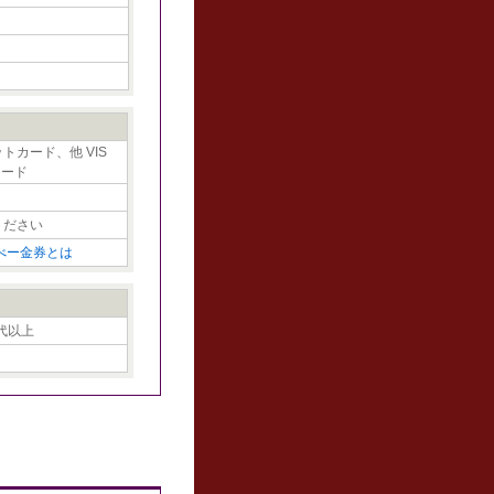
トカード、他 VIS
カード
ください
べー金券とは
0代以上