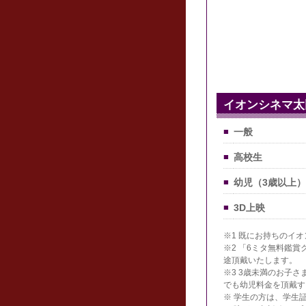
イオンシネマ太
■
一般
■
高校生
■
幼児（3歳以上）
■
3D上映
※1 既にお持ちのイ
※2 「6ミタ無料鑑賞
途頂戴いたします。
※3 3歳未満のお子
でも幼児料金を頂戴す
※ 学生の方は、学生