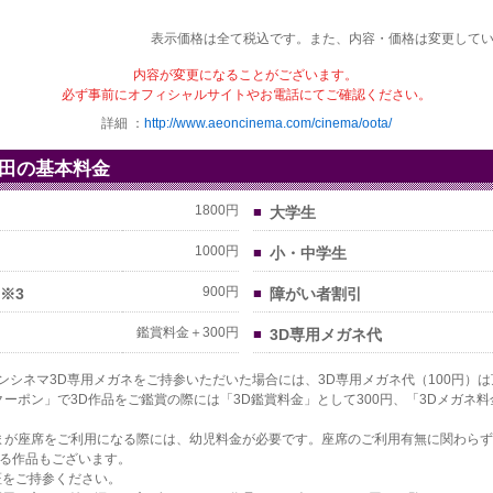
表示価格は全て税込です。また、内容・価格は変更して
内容が変更になることがございます。
必ず事前にオフィシャルサイトやお電話にてご確認ください。
詳細 ：
http://www.aeoncinema.com/cinema/oota/
田の基本料金
1800円
■
大学生
1000円
■
小・中学生
※3
900円
■
障がい者割引
鑑賞料金＋300円
■
3D専用メガネ代
オンシネマ3D専用メガネをご持参いただいた場合には、3D専用メガネ代（100円）
クーポン」で3D作品をご鑑賞の際には「3D鑑賞料金」として300円、「3Dメガネ料
さまが座席をご利用になる際には、幼児料金が必要です。座席のご利用有無に関わらず
る作品もございます。
証をご持参ください。