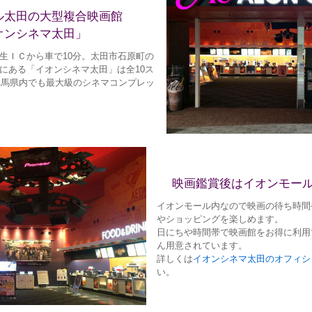
ル太田の大型複合映画館
オンシネマ太田」
生ＩＣから車で10分。太田市石原町の
にある「イオンシネマ太田」は全10ス
の群馬県内でも最大級のシネマコンプレッ
映画鑑賞後はイオンモー
イオンモール内なので映画の待ち時間
やショッピングを楽しめます。
日にちや時間帯で映画館をお得に利用
ん用意されています。
詳しくは
イオンシネマ太田のオフィシ
い。