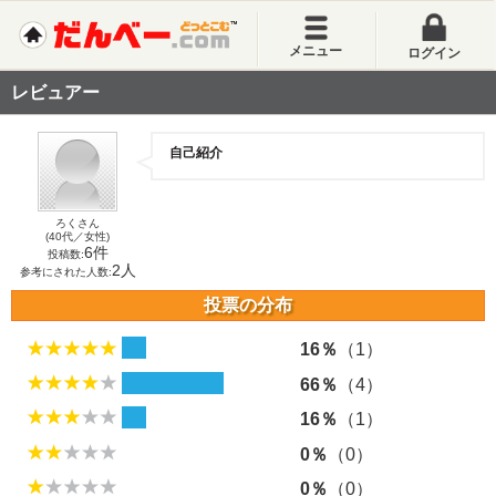
メニュー
ログイン
レビュアー
自己紹介
ろくさん
(40代／女性)
6件
投稿数:
2人
参考にされた人数:
投票の分布
16％
（1）
66％
（4）
16％
（1）
0％
（0）
0％
（0）