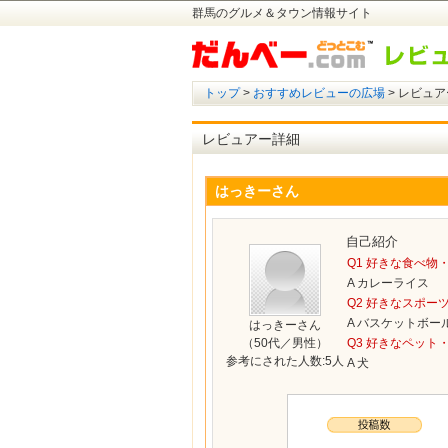
群馬のグルメ＆タウン情報サイト
トップ
>
おすすめレビューの広場
> レビュア
レビュアー詳細
はっきーさん
自己紹介
Q1 好きな食べ物
A カレーライス
Q2 好きなスポー
A バスケットボー
はっきーさん
（50代／男性）
Q3 好きなペット
参考にされた人数:5人
A 犬