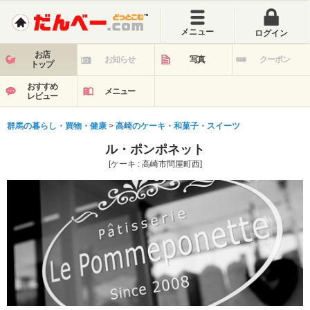
メニュー
ログイン
お店
お知らせ
写真
クーポン
トップ
おすすめ
メニュー
レビュー
群馬の暮らし・買物・健康
>
高崎のケーキ・和菓子・スイーツ
ル・ポンポネット
[ケーキ : 高崎市問屋町西]