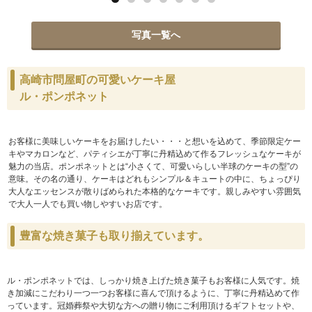
写真一覧へ
高崎市問屋町の可愛いケーキ屋
ル・ポンポネット
お客様に美味しいケーキをお届けしたい・・・と想いを込めて、季節限定ケー
キやマカロンなど、パティシエが丁寧に丹精込めて作るフレッシュなケーキが
魅力の当店。ポンポネットとは“小さくて、可愛いらしい半球のケーキの型”の
意味。
その名の通り、ケーキはどれも
シンプル＆キュートの中に、ちょっぴり
大人なエッセンスが散りばめられた本格的なケーキです。親しみやすい雰囲気
で大人一人でも買い物しやすいお店です。
豊富な焼き菓子も取り揃えています。
ル・ポンポネットでは、しっかり焼き上げた焼き菓子もお客様に人気です。焼
き加減にこだわり一つ一つお客様に喜んで頂けるように、丁寧に丹精込めて作
っています。
冠婚葬祭や大切な方への贈り物にご利用頂けるギフトセットや、