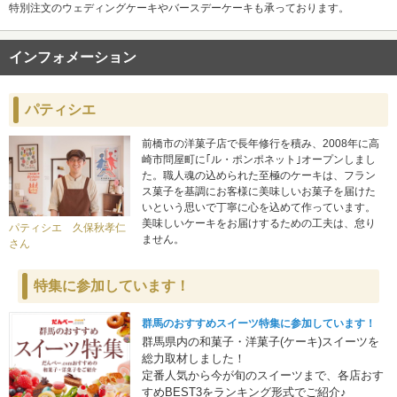
特別注文のウェディングケーキやバースデーケーキも承っております。
インフォメーション
パティシエ
前橋市の洋菓子店で長年修行を積み、2008年に高
崎市問屋町に｢ル・ポンポネット｣オープンしまし
た。職人魂の込められた至極のケーキは、フラン
ス菓子を基調にお客様に美味しいお菓子を届けた
いという思いで丁寧に心を込めて作っています。
美味しいケーキをお届けするための工夫は、怠り
パティシエ 久保秋孝仁
ません。
さん
特集に参加しています！
群馬のおすすめスイーツ特集に参加しています！
群馬県内の和菓子・洋菓子(ケーキ)スイーツを
総力取材しました！
定番人気から今が旬のスイーツまで、各店おす
すめBEST3をランキング形式でご紹介♪