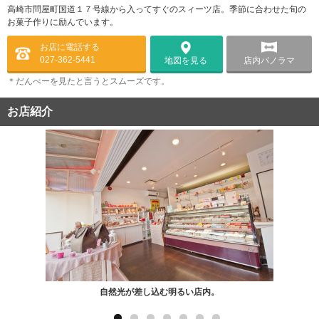
高崎市問屋町国道１７号線から入ってすぐのスィーツ店。季節に合わせた旬の
お菓子作りに励んでいます。
お店に電話する
027-362-5441
店内パノラマ
地図を見る
＊だんべーを見たと言うとスムーズです。
お店紹介
自然光が差し込む明るい店内。