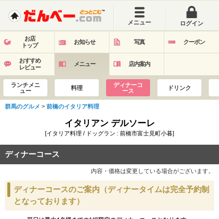
メニュー
ログイン
お店
お知らせ
写真
クーポン
トップ
おすすめ
メニュー
店内案内
レビュー
ランチメニ
ディナーコ
料理
ドリンク
ュー
ース
群馬のグルメ
>
前橋のイタリア料理
イタリアン デルソーレ
[イタリア料理 / ドッグラン : 前橋市富士見町小暮]
ディナーコース
内容・価格は変更している場合がございます。
ディナーコースのご案内（ディナータイムは完全予約制
となっております）