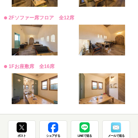
2Fソファー席フロア 全12席
1Fお座敷席 全16席
ポスト
シェアする
LINEで送る
メールで送る