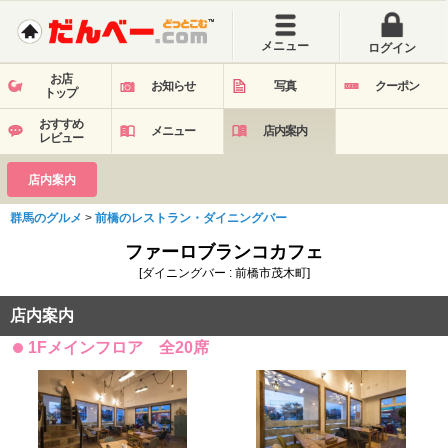
メニュー
ログイン
お店
お知らせ
写真
クーポン
トップ
おすすめ
メニュー
店内案内
レビュー
店内案内
群馬のグルメ
>
前橋のレストラン・ダイニングバー
ファーロブランコカフェ
[ダイニングバー : 前橋市茂木町]
店内案内
1Fメインフロア 全20席