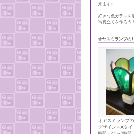
来ます♪
好きな色ガラスを
写真立てを作ろう
オヤスミランプの
オヤスミランプの
デザイン＝Aタイ
時間＝2.5～3時間