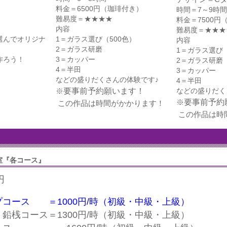
料金＝6500円
（珈琲付き）
時間＝7～9時間
難易度＝
★
★
★
★
料金＝7500円
内容
難易度＝
★
★
★
選んでオリジナ
1＝ガラス選び（500色）
内容
2＝ガラス研磨
1＝ガラス選び（
作ろう！
3＝カッパー
2＝ガラス研磨
4＝半田
3＝カッパー
などの盛りだくさんの体験です♪
4＝半田
※
要事前予約願います！
などの盛りだく
※
要事前予約
この作品は時間がかかります！
この作品は時
室『各コース』
円
コース ＝1000円/時（初級・中級・上級）
鉛桟コース＝1300円/時
（初級・中級・上級）