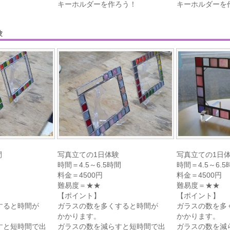
キーホルダーを作ろう！
キーホルダーを
験
間
写真立ての1日体験
写真立ての1日
時間＝4.5～6.5時間
時間＝4.5～6.5
料金＝4500円
料金＝4500円
難易度＝★★
難易度＝★★
【ポイント】
【ポイント】
すると時間が
ガラスの数を多くすると時間が
ガラスの数を多
かかります。
かかります。
すと短時間で出
ガラスの数を減らすと短時間で出
ガラスの数を減