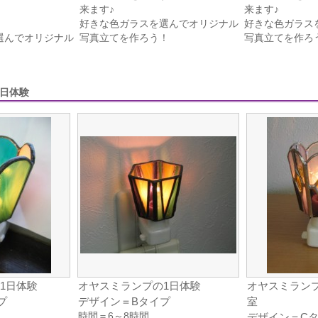
来ます♪
来ます♪
好きな色ガラスを選んでオリジナル
好きな色ガラス
選んでオリジナル
写真立てを作ろう！
写真立てを作ろ
！
1日体験
1日体験
オヤスミランプの1日体験
オヤスミラン
プ
デザイン＝Bタイプ
室
時間＝6～8時間
デザイン＝C