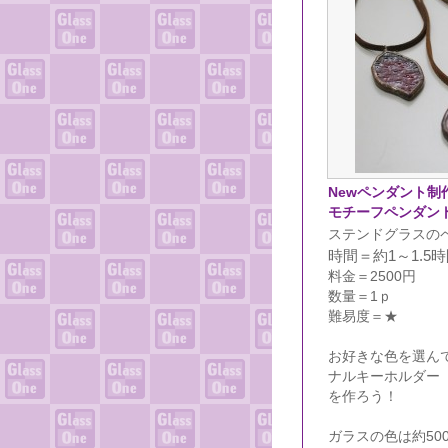
Newペンダント制
モチーフペンダン
ステンドグラスの
時間＝約1～1.5
料金＝2500円
数量＝1ｐ
難易度＝★
お好きな色を選ん
ナルキーホルダー
を作ろう！
ガラスの色は約50