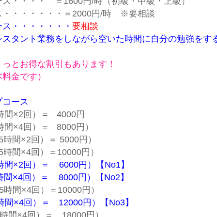
ス・・・・ ＝1600円/時
（初級・中級・上級）
・・・・・・・＝2000円/時 ※要相談
ース・・・・・・・
要相談
シスタント業務をしながら空いた時間に自分の勉強をす
ょっとお得な割引もあります！
本料金です）
プコース
時間×2回）＝ 4
000円
時間×4回
）
＝ 8000円）
5時間×2回
）
＝ 5000円）
5時間×4回
）
＝10000円）
時間×2回
）
＝ 6000円）【No1】
時間×4回
）
＝ 8000円）
【No2】
5時間×4回
）
＝10000円）
時間×4回
）
＝ 12000円）
【No3】
5時間×4回
）
＝ 18000円）