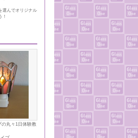
を選んでオリジナル
う！
プの丸々1日体験教
タイプ