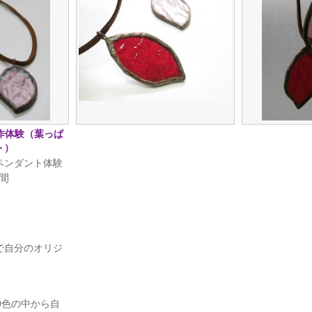
作体験（葉っぱ
ト）
ペンダント体験
時間
で自分のオリジ
0色の中から自