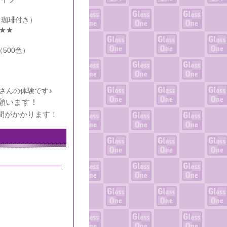
（珈琲付き）
★★
500色）
さんの体験です♪
願います！
間がかかります！