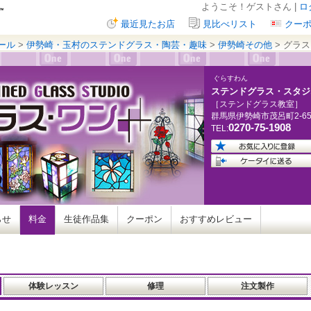
ようこそ！ゲストさん |
ロ
最近見たお店
見比べリスト
クー
ール
>
伊勢崎・玉村のステンドグラス・陶芸・趣味
>
伊勢崎その他
> グラ
ぐらすわん
ステンドグラス・スタジ
［ステンドグラス教室］
群馬県
伊勢崎市茂呂町
2-6
0270-75-1908
TEL:
らせ
料金
生徒作品集
クーポン
おすすめレビュー
体験レッスン
修理
注文製作