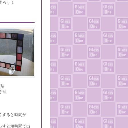
作ろう！
体験
時間
くすると時間が
らすと短時間で出